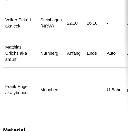
Volker Eckert
Steinhagen
22.10
26.10
-
J
aka ecki
(NRW)
Matthias
Urlichs aka
Nürnberg
Anfang
Ende
Auto
J
smurf
Frank Engel
München
-
-
U-Bahn
ja
aka yberion
Material