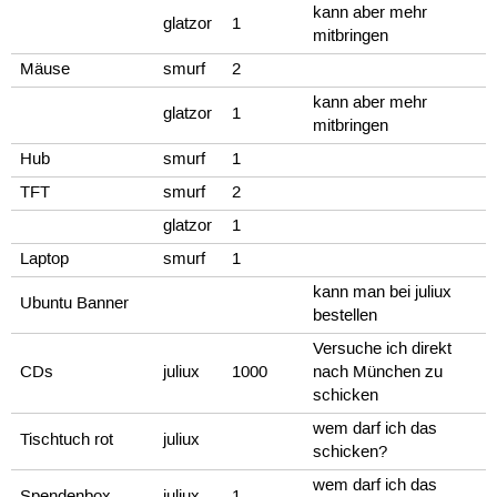
kann aber mehr
glatzor
1
mitbringen
Mäuse
smurf
2
kann aber mehr
glatzor
1
mitbringen
Hub
smurf
1
TFT
smurf
2
glatzor
1
Laptop
smurf
1
kann man bei juliux
Ubuntu Banner
bestellen
Versuche ich direkt
CDs
juliux
1000
nach München zu
schicken
wem darf ich das
Tischtuch rot
juliux
schicken?
wem darf ich das
Spendenbox
juliux
1