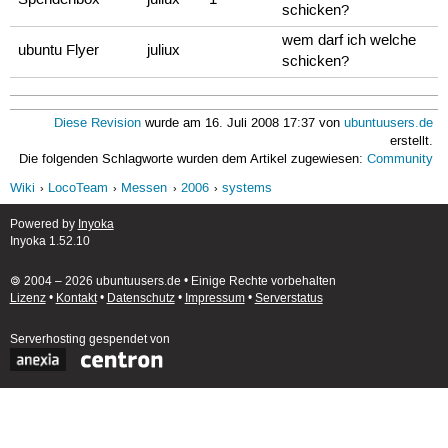
schicken?
wem darf ich welche
ubuntu Flyer
juliux
schicken?
Diese Revision
wurde am 16. Juli 2008 17:37 von
ubuntuusers.de
erstellt.
Die folgenden Schlagworte wurden dem Artikel zugewiesen:
Community
Wiki
LocoTeam
Messen
2006
systems
Powered by
Inyoka
Inyoka 1.52.10
🄯 2004 – 2026 ubuntuusers.de • Einige Rechte vorbehalten
Lizenz
•
Kontakt
•
Datenschutz
•
Impressum
•
Serverstatus
Serverhosting
gespendet von