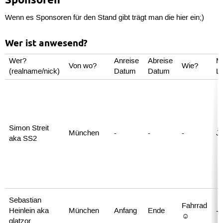
Wenn es Sponsoren für den Stand gibt trägt man die hier ein;)
Wer ist anwesend?
Wer?
Anreise
Abreise
Mi
Von wo?
Wie?
(realname/nick)
Datum
Datum
L
Simon Streit
München
-
-
-
J
aka SS2
Sebastian
Fahrrad
Heinlein aka
München
Anfang
Ende
-
☺
glatzor