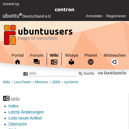
hosted by
Anmelden
Registrieren
Portal
Forum
Wiki
Ikhaya
Planet
Mitmachen
via DuckDuckGo
Wiki
LocoTeam
Messen
2006
systems
Wiki
Index
Letzte Änderungen
Liste neuer Artikel
Übersicht