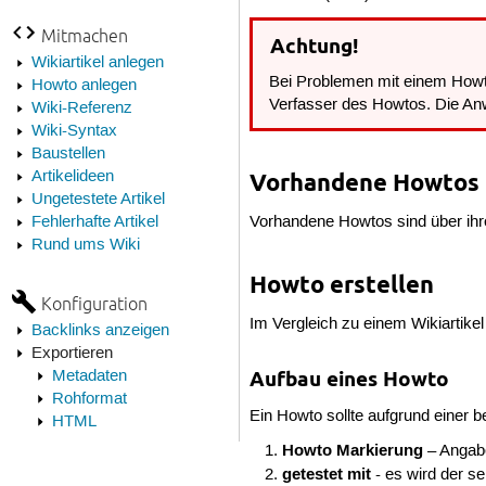
Mitmachen
Achtung!
Wikiartikel anlegen
Bei Problemen mit einem Howto
Howto anlegen
Verfasser des Howtos. Die Anw
Wiki-Referenz
Wiki-Syntax
Baustellen
Artikelideen
Vorhandene Howtos
Ungetestete Artikel
Vorhandene Howtos sind über ih
Fehlerhafte Artikel
Rund ums Wiki
Howto erstellen
Konfiguration
Im Vergleich zu einem Wikiartike
Backlinks anzeigen
Exportieren
Metadaten
Aufbau eines Howto
Rohformat
Ein Howto sollte aufgrund einer 
HTML
Howto Markierung
– Angabe
getestet mit
- es wird der se