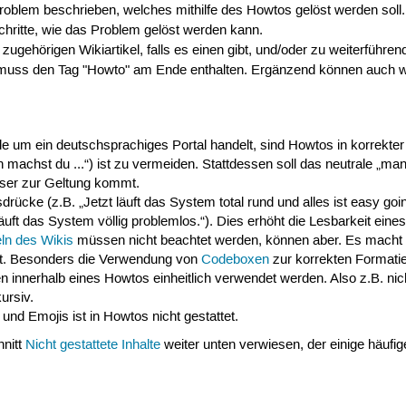
roblem beschrieben, welches mithilfe des Howtos gelöst werden soll.
chritte, wie das Problem gelöst werden kann.
ugehörigen Wikiartikel, falls es einen gibt, und/oder zu weiterführend
uss den Tag "Howto" am Ende enthalten. Ergänzend können auch w
de um ein deutschsprachiges Portal handelt, sind Howtos in korrekte
 machst du ...“) ist zu vermeiden. Stattdessen soll das neutrale „ma
sser zur Geltung kommt.
ücke (z.B. „Jetzt läuft das System total rund und alles ist easy goin
äuft das System völlig problemlos.“). Dies erhöht die Lesbarkeit eine
ln des Wikis
müssen nicht beachtet werden, können aber. Es macht 
t. Besonders die Verwendung von
Codeboxen
zur korrekten Formati
 innerhalb eines Howtos einheitlich verwendet werden. Also z.B. nich
kursiv.
nd Emojis ist in Howtos nicht gestattet.
hnitt
Nicht gestattete Inhalte
weiter unten verwiesen, der einige häufig