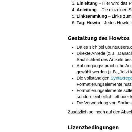
Einleitung
– Hier wird das P
Anleitung
– Die einzelnen S
Linksammlung
– Links zum z
Tag: Howto
- Jedes Howto m
Gestaltung des Howtos
Da es sich bei ubuntuusers.
Direkte Anrede (z.B. „Danach
Sachlichkeit des Artikels be
Auf umgangssprachliche Ausdr
gewählt werden (z.B. „Jetzt l
Die vollständigen
Syntaxrege
Formatierungselemente nutz
Formatierungselemente sollen
sondern einheitlich fett oder 
Die Verwendung von Smilies u
Zusätzlich sei noch auf den Absc
Lizenzbedingungen