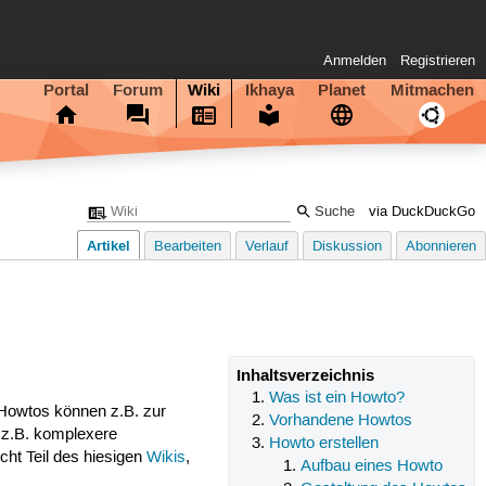
Anmelden
Registrieren
Portal
Forum
Wiki
Ikhaya
Planet
Mitmachen
via DuckDuckGo
Artikel
Bearbeiten
Verlauf
Diskussion
Abonnieren
Inhaltsverzeichnis
Was ist ein Howto?
. Howtos können z.B. zur
Vorhandene Howtos
 z.B. komplexere
Howto erstellen
cht Teil des hiesigen
Wikis
,
Aufbau eines Howto