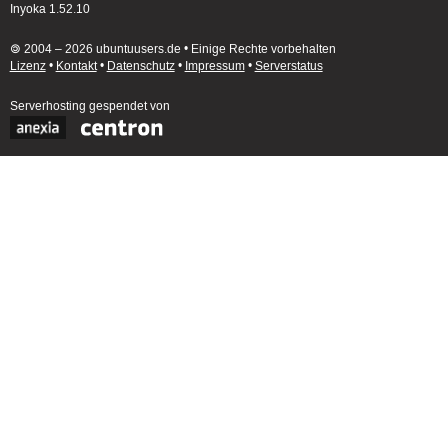
Inyoka 1.52.10
🄯 2004 – 2026 ubuntuusers.de • Einige Rechte vorbehalten
Lizenz
•
Kontakt
•
Datenschutz
•
Impressum
•
Serverstatus
Serverhosting
gespendet von