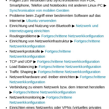
Fragen zum Verbinden und Synchronisieren von PDA,
Smartphone, Telefon und Notebooks mit anderen Linux-PC ▶
Synchronisation von mobilen Geräten
Probleme beim Zugriff einer bestimmten Software auf das
Internet ▶
Ubuntu verwenden
Einrichtung und Nutzung von Bluetooth ▶
Netzwerk und
Internetzugang einrichten
Routingprobleme ▶
Fortgeschrittene Netzwerkkonfiguration
Einrichtung von Netzwerkinfrastruktur ▶
Fortgeschrittene
Netzwerkkonfiguration
Netzwerkprotokolle ▶
Fortgeschrittene
Netzwerkkonfiguration
TCP und UDP ▶
Fortgeschrittene Netzwerkkonfiguration
Load Balancing ▶
Fortgeschrittene Netzwerkkonfiguration
Traffic Shaping ▶
Fortgeschrittene Netzwerkkonfiguration
Netzwerkhardware und -treiber einrichten ▶
Fortgeschrittene
Netzwerkkonfiguration
Verbindung zu einem Netzwerk bzw. dem Internet herstellen
▶
Fortgeschrittene Netzwerkkonfiguration
Netzwerkmonitoring ▶
Fortgeschrittene
Netzwerkkonfiguration
Einrichten eines Netzwerks oder VPNs (virtuelles privates