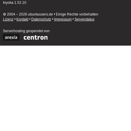
Inyoka 1.52.10
🄯 2004 – 2026 ubuntuusers.de • Einige Rechte vorbehalten
Lizenz
•
Kontakt
•
Datenschutz
•
Impressum
•
Serverstatus
Serverhosting
gespendet von