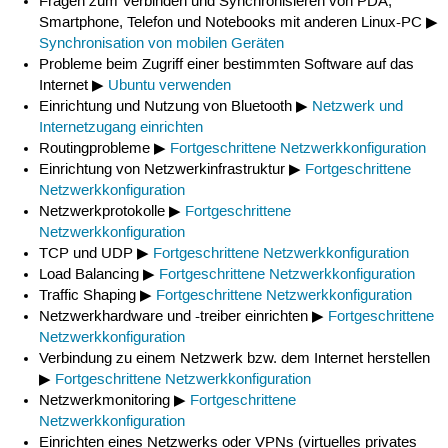
Fragen zum Verbinden und Synchronisieren von PDA,
Smartphone, Telefon und Notebooks mit anderen Linux-PC ▶
Synchronisation von mobilen Geräten
Probleme beim Zugriff einer bestimmten Software auf das
Internet ▶
Ubuntu verwenden
Einrichtung und Nutzung von Bluetooth ▶
Netzwerk und
Internetzugang einrichten
Routingprobleme ▶
Fortgeschrittene Netzwerkkonfiguration
Einrichtung von Netzwerkinfrastruktur ▶
Fortgeschrittene
Netzwerkkonfiguration
Netzwerkprotokolle ▶
Fortgeschrittene
Netzwerkkonfiguration
TCP und UDP ▶
Fortgeschrittene Netzwerkkonfiguration
Load Balancing ▶
Fortgeschrittene Netzwerkkonfiguration
Traffic Shaping ▶
Fortgeschrittene Netzwerkkonfiguration
Netzwerkhardware und -treiber einrichten ▶
Fortgeschrittene
Netzwerkkonfiguration
Verbindung zu einem Netzwerk bzw. dem Internet herstellen
▶
Fortgeschrittene Netzwerkkonfiguration
Netzwerkmonitoring ▶
Fortgeschrittene
Netzwerkkonfiguration
Einrichten eines Netzwerks oder VPNs (virtuelles privates