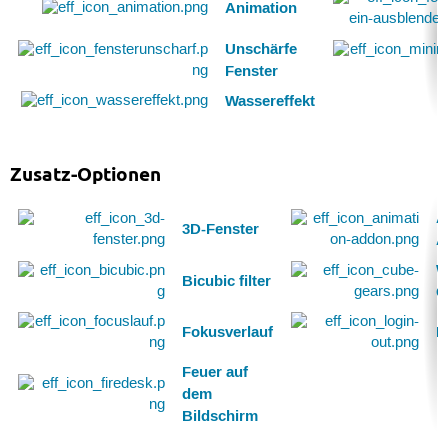
Animation
Unschärfe
Fenster
Wassereffekt
Zusatz-Optionen
A
3D-Fenster
A
W
Bicubic filter
G
Fokusverlauf
L
Feuer auf
dem
Bildschirm