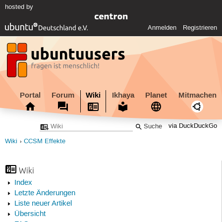
hosted by
Anmelden
Registrieren
Portal
Forum
Wiki
Ikhaya
Planet
Mitmachen
via DuckDuckGo
Wiki
CCSM Effekte
Wiki
Index
Letzte Änderungen
Liste neuer Artikel
Übersicht