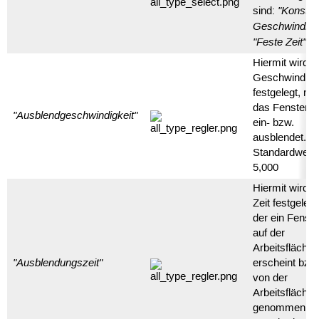
"Konstan
sind:
Geschwindigke
"Feste Zeit"
Hiermit wird d
Geschwindigk
festgelegt, mit
das Fenster s
"Ausblendgeschwindigkeit"
ein- bzw.
ausblendet.
Standardwert
5,000
Hiermit wird d
Zeit festgelegt
der ein Fenste
auf der
Arbeitsfläche
"Ausblendungszeit"
erscheint bzw
von der
Arbeitsfläche
genommen wi