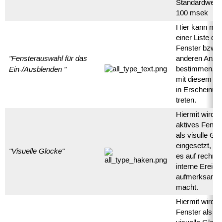
Standardwert
100 msek
Hier kann man
einer Liste die
Fenster bzw.
"Fensterauswahl für das
anderen Anze
Ein-/Ausblenden "
bestimmen, d
mit diesem Ef
in Erscheinun
treten.
Hiermit wird e
aktives Fenst
als visulle Gl
eingesetzt, i
"Visuelle Glocke"
es auf rechner
interne Ereign
aufmerksam
macht.
Hiermit wird e
Fenster als