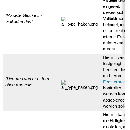
visuelle Gloc
eingesetzt, w
dieses sich i
"Visuelle Glocke im
Vollbildmodus
Vollbildmodus"
befindet, inde
es auf rechner
interne Ereign
aufmerksam
macht.
Hiermit wird
festgelegt, da
Fenster, die ni
mehr vom
"Dimmen von Fenstern
Fenstermanag
ohne Kontrolle"
kontrolliert
werden könne
abgeblendet
werden sollen
Hiermit kann
die Helligkeit
einstellen, auf