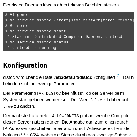
Der distcc Daemon lässt sich mit diesen Befehlen steuern:
# Allgemein

sudo service distcc {start|stop|restart|force-reload|s
# Beispiel

sudo service distcc start

 * Starting Distributed Compiler Daemon: distccd      
sudo service distcc status

 * distccd is running 
Konfiguration
[3]
/etc/default/distcc
distcc wird über die Datei
konfiguriert
. Darin
befinden sich nur wenige Parameter.
Der Parameter
beeinflusst, ob der Server beim
STARTDISTCC
Systemstart geladen werden soll. Der Wert
ist daher auf
false
zu ändern.
true
Der nächste Parameter,
gibt an, welche Computer
ALLOWEDNETS
diesen Server nutzen dürfen. Die Angabe darf zum einen durch
IP-Adressen geschehen, aber auch durch Adressbereiche in der
Notation *.*.*.0/24, wobei die Sterne durch das jeweilige Subnetz