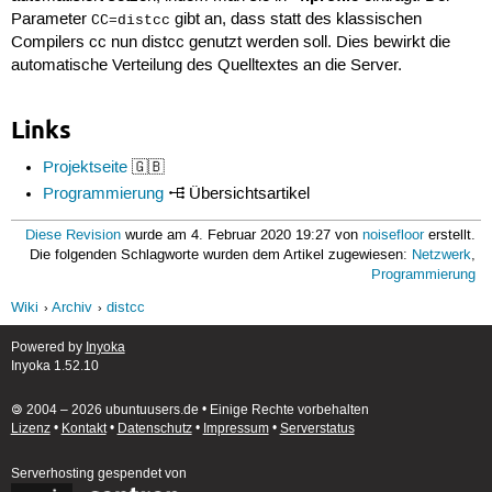
Parameter
gibt an, dass statt des klassischen
CC=distcc
Compilers cc nun distcc genutzt werden soll. Dies bewirkt die
automatische Verteilung des Quelltextes an die Server.
Links
Projektseite
🇬🇧
Programmierung
Übersichtsartikel
Diese Revision
wurde am 4. Februar 2020 19:27 von
noisefloor
erstellt.
Die folgenden Schlagworte wurden dem Artikel zugewiesen:
Netzwerk
,
Programmierung
Wiki
Archiv
distcc
Powered by
Inyoka
Inyoka 1.52.10
🄯 2004 – 2026 ubuntuusers.de • Einige Rechte vorbehalten
Lizenz
•
Kontakt
•
Datenschutz
•
Impressum
•
Serverstatus
Serverhosting
gespendet von