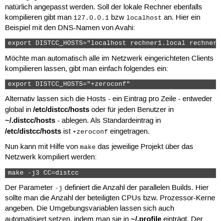
natürlich angepasst werden. Soll der lokale Rechner ebenfalls
kompilieren gibt man
bzw
an. Hier ein
127.0.0.1
localhost
Beispiel mit den DNS-Namen von Avahi:
export DISTCC_HOSTS="localhost rechner1.local rechner2
Möchte man automatisch alle im Netzwerk eingerichteten Clients
kompilieren lassen, gibt man einfach folgendes ein:
export DISTCC_HOSTS="+zeroconf" 
Alternativ lassen sich die Hosts - ein Eintrag pro Zeile - entweder
/etc/distcc/hosts
global in
oder für jeden Benutzer in
~/.distcc/hosts
- ablegen. Als Standardeintrag in
/etc/distcc/hosts
ist
eingetragen.
+zeroconf
Nun kann mit Hilfe von
das jeweilige Projekt über das
make
Netzwerk kompiliert werden:
make -j3 CC=distcc 
Der Parameter
definiert die Anzahl der parallelen Builds. Hier
-j
sollte man die Anzahl der beteiligten CPUs bzw. Prozessor-Kerne
angeben. Die Umgebungsvariablen lassen sich auch
~/.profile
automatisiert setzen, indem man sie in
einträgt. Der