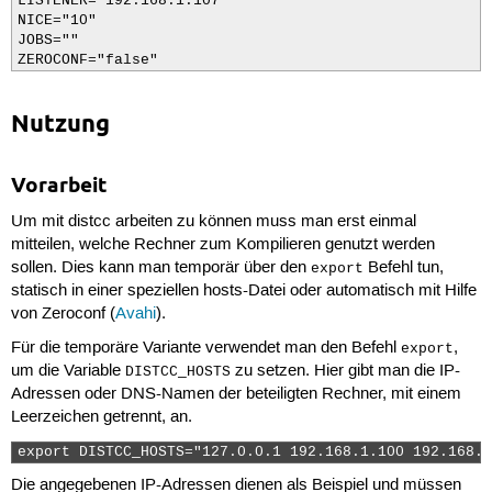
LISTENER="192.168.1.107"

NICE="10"

JOBS=""

ZEROCONF="false"
Nutzung
Vorarbeit
Um mit distcc arbeiten zu können muss man erst einmal
mitteilen, welche Rechner zum Kompilieren genutzt werden
sollen. Dies kann man temporär über den
Befehl tun,
export
statisch in einer speziellen hosts-Datei oder automatisch mit Hilfe
von Zeroconf (
Avahi
).
Für die temporäre Variante verwendet man den Befehl
,
export
um die Variable
zu setzen. Hier gibt man die IP-
DISTCC_HOSTS
Adressen oder DNS-Namen der beteiligten Rechner, mit einem
Leerzeichen getrennt, an.
export DISTCC_HOSTS="127.0.0.1 192.168.1.100 192.168.1
Die angegebenen IP-Adressen dienen als Beispiel und müssen