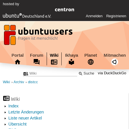
hosted by
Anmelden
Registrieren
Portal
Forum
Wiki
Ikhaya
Planet
Mitmachen
via DuckDuckGo
Wiki
Archiv
distcc
Wiki
Index
Letzte Änderungen
Liste neuer Artikel
Übersicht