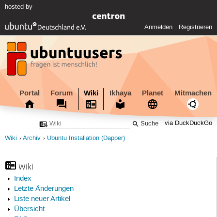
hosted by
Anmelden
Registrieren
Portal
Forum
Wiki
Ikhaya
Planet
Mitmachen
via DuckDuckGo
Wiki
Archiv
Ubuntu Installation (Dapper)
Wiki
Index
Letzte Änderungen
Liste neuer Artikel
Übersicht