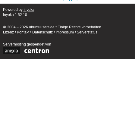
Powered by
Inyoka
Inyoka 1.52.10
🄯 2004 – 2026 ubuntuusers.de • Einige Rechte vorbehalten
Lizenz
•
Kontakt
•
Datenschutz
•
Impressum
•
Serverstatus
Serverhosting
gespendet von