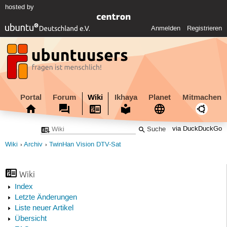
hosted by
Anmelden
Registrieren
Portal
Forum
Wiki
Ikhaya
Planet
Mitmachen
via DuckDuckGo
Wiki
Archiv
TwinHan Vision DTV-Sat
Wiki
Index
Letzte Änderungen
Liste neuer Artikel
Übersicht