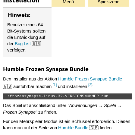
Installation
Menü
Spielszene
Hinweis:
Benutzer eines 64-
Bit-Systems sollten
die Entwicklung auf
der
Bug List
🇬🇧
verfolgen.
Humble Frozen Synapse Bundle
Den Installer aus der Aktion
Humble Frozen Synapse Bundle
[1]
[2]
🇬🇧 ausführbar machen
und installieren
:
./frozensynapse-linux-32-VERSIONSNUMMER.run 
"Anwendungen → Spiele →
Das Spiel ist anschließend unter
Frozen Synapse"
zu finden.
Für den Mehrspieler-Modus ist ein Schlüssel erforderlich. Diesen
kann man auf der Seite von
Humble Bundle
🇬🇧 finden.