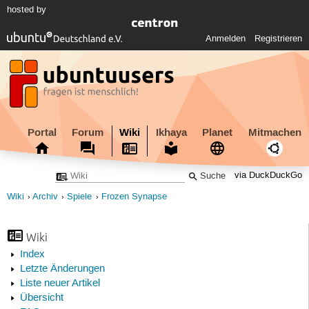
hosted by
Anmelden
Registrieren
Portal
Forum
Wiki
Ikhaya
Planet
Mitmachen
via DuckDuckGo
Wiki
Archiv
Spiele
Frozen Synapse
Wiki
Index
Letzte Änderungen
Liste neuer Artikel
Übersicht