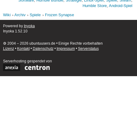
Software
,
Humble Bundle
,
Strategie
,
Linux-Spiel
,
Spiele
,
Steam
,
Humble Store
,
Android-Spiel
Wiki
Archiv
Spiele
Frozen Synapse
Powered by
Inyoka
Inyoka 1.52.10
🄯 2004 – 2026 ubuntuusers.de • Einige Rechte vorbehalten
Lizenz
•
Kontakt
•
Datenschutz
•
Impressum
•
Serverstatus
Serverhosting
gespendet von