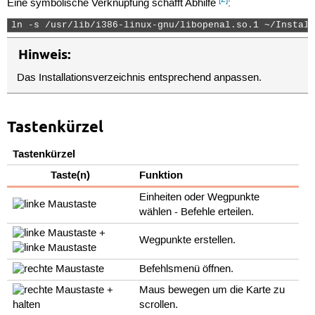
Eine symbolische Verknüpfung schafft Abhilfe
:
ln -s /usr/lib/i386-linux-gnu/libopenal.so.1 ~/Install
Hinweis:
Das Installationsverzeichnis entsprechend anpassen.
Tastenkürzel
Tastenkürzel
Taste(n)
Funktion
Einheiten oder Wegpunkte
wählen - Befehle erteilen.
+
Wegpunkte erstellen.
Befehlsmenü öffnen.
+
Maus bewegen um die Karte zu
halten
scrollen.