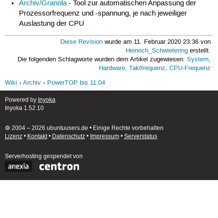
Archiv/Granola
- Tool zur automatischen Anpassung der
Prozessorfrequenz und -spannung, je nach jeweiliger
Auslastung der CPU
Diese Revision
wurde am 11. Februar 2020 23:36 von
Heinrich_Schwietering
erstellt.
Die folgenden Schlagworte wurden dem Artikel zugewiesen:
System
,
Hardware
,
Taktfrequenz
,
CPU-Frequenz
Wiki
Archiv
PowerTOP bis 11.04
Powered by
Inyoka
Inyoka 1.52.10
🄯 2004 – 2026 ubuntuusers.de • Einige Rechte vorbehalten
Lizenz
•
Kontakt
•
Datenschutz
•
Impressum
•
Serverstatus
Serverhosting
gespendet von