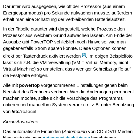
Darunter wird ausgegeben, wie oft der Prozessor (aus einem
Energiesparmodus) pro Sekunde aufwachen musste, außerdem
erhält man eine Schätzung der verbleibenden Batterielaufzeit.
In der Tabelle darunter wird dargestellt, welche Prozesse den
Prozessor aus welchem Grund aufwachen lassen. Am Ende der
Ausgabe gibt PowerTOP schließlich noch Hinweise, wie man
gegebenenfalls Strom sparen könnte. Diese Optionen können
[3]
direkt per Tastendruck aktiviert werden
. Im obigen Beispielfoto
lässt sich z.B. die VM-Verwaltung (VM = Virtual Memory, nicht
Virtual Machine) so umstellen, dass weniger Schreibzugriffe auf
die Festplatte erfolgen.
powertop
Alle mit
vorgenommenen Einstellungen gehen beim
Neustart des Rechners verloren. Wer die Änderungen permanent
machen möchte, sollte sich die Vorschläge des Programms
notieren und manuell im System verankern, z.B. unter Benutzung
/etc/
rc.local
von
.
Kleine Ausnahme:
Automount
Das automatische Einbinden (
) von CD-/DVD-Medien