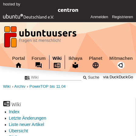
hosted by
Anmelden
Registrieren
Portal
Forum
Wiki
Ikhaya
Planet
Mitmachen
via DuckDuckGo
Wiki
Archiv
PowerTOP bis 11.04
Wiki
Index
Letzte Änderungen
Liste neuer Artikel
Übersicht