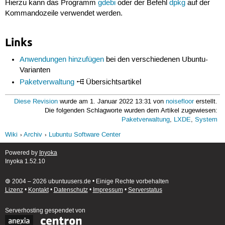
Hierzu kann das Programm
gdebi
oder der Befehl
dpkg
auf der
Kommandozeile verwendet werden.
Links
Anwendungen hinzufügen
bei den verschiedenen Ubuntu-
Varianten
Paketverwaltung
Übersichtsartikel
Diese Revision
wurde am 1. Januar 2022 13:31 von
noisefloor
erstellt.
Die folgenden Schlagworte wurden dem Artikel zugewiesen:
Paketverwaltung
,
LXDE
,
System
Wiki
Archiv
Lubuntu Software Center
Powered by
Inyoka
Inyoka 1.52.10
🄯 2004 – 2026 ubuntuusers.de • Einige Rechte vorbehalten
Lizenz
•
Kontakt
•
Datenschutz
•
Impressum
•
Serverstatus
Serverhosting
gespendet von