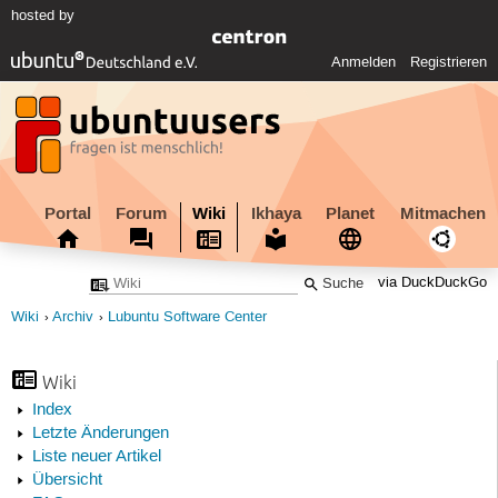
hosted by
Anmelden
Registrieren
Portal
Forum
Wiki
Ikhaya
Planet
Mitmachen
via DuckDuckGo
Wiki
Archiv
Lubuntu Software Center
Wiki
Index
Letzte Änderungen
Liste neuer Artikel
Übersicht