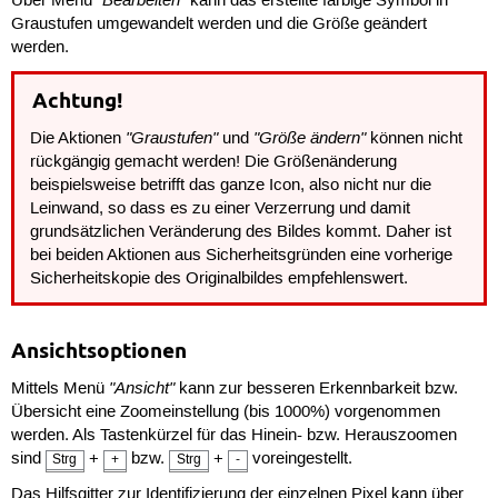
Über Menü
kann das erstellte farbige Symbol in
Graustufen umgewandelt werden und die Größe geändert
werden.
Achtung!
"Graustufen"
"Größe ändern"
Die Aktionen
und
können nicht
rückgängig gemacht werden! Die Größenänderung
beispielsweise betrifft das ganze Icon, also nicht nur die
Leinwand, so dass es zu einer Verzerrung und damit
grundsätzlichen Veränderung des Bildes kommt. Daher ist
bei beiden Aktionen aus Sicherheitsgründen eine vorherige
Sicherheitskopie des Originalbildes empfehlenswert.
Ansichtsoptionen
"Ansicht"
Mittels Menü
kann zur besseren Erkennbarkeit bzw.
Übersicht eine Zoomeinstellung (bis 1000%) vorgenommen
werden. Als Tastenkürzel für das Hinein- bzw. Herauszoomen
sind
+
bzw.
+
voreingestellt.
Strg
+
Strg
-
Das Hilfsgitter zur Identifizierung der einzelnen Pixel kann über