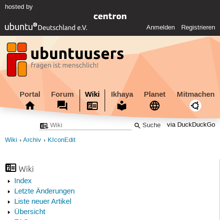
hosted by
Anmelden
Registrieren
Portal
Forum
Wiki
Ikhaya
Planet
Mitmachen
via DuckDuckGo
Wiki
Archiv
KIconEdit
Wiki
Index
Letzte Änderungen
Liste neuer Artikel
Übersicht