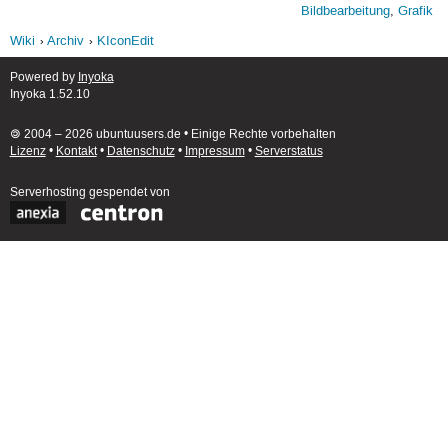
Bildbearbeitung
,
Grafik
Wiki
Archiv
KIconEdit
Powered by
Inyoka
Inyoka 1.52.10
🄯 2004 – 2026 ubuntuusers.de • Einige Rechte vorbehalten
Lizenz
•
Kontakt
•
Datenschutz
•
Impressum
•
Serverstatus
Serverhosting
gespendet von