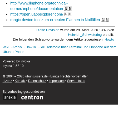
http://www.linphone.org/technical-
corner/linphone/documentation
🇬🇧
https://open.uappexplorer.com/
🇬🇧
magic device tool zum erneuten Flashen in Notfällen
🇬🇧
Diese Revision
wurde am 29. März 2020 13:43 von
Heinrich_Schwietering
erstellt.
Die folgenden Schlagworte wurden dem Artikel zugewiesen:
Howto
Wiki
Archiv
HowTo
SIP Telefonie über Terminal und Linphone auf dem
Ubuntu Phone
Powered by
Inyoka
Inyoka 1.52.10
🄯 2004 – 2026 ubuntuusers.de • Einige Rechte vorbehalten
Lizenz
•
Kontakt
•
Datenschutz
•
Impressum
•
Serverstatus
Serverhosting
gespendet von