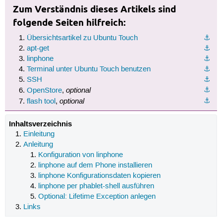
Zum Verständnis dieses Artikels sind
folgende Seiten hilfreich:
Übersichtsartikel zu Ubuntu Touch
⚓︎
apt-get
⚓︎
linphone
⚓︎
Terminal unter Ubuntu Touch benutzen
⚓︎
SSH
⚓︎
optional
⚓︎
OpenStore
,
optional
⚓︎
flash tool
,
Inhaltsverzeichnis
Einleitung
Anleitung
Konfiguration von linphone
linphone auf dem Phone installieren
linphone Konfigurationsdaten kopieren
linphone per phablet-shell ausführen
Optional: Lifetime Exception anlegen
Links