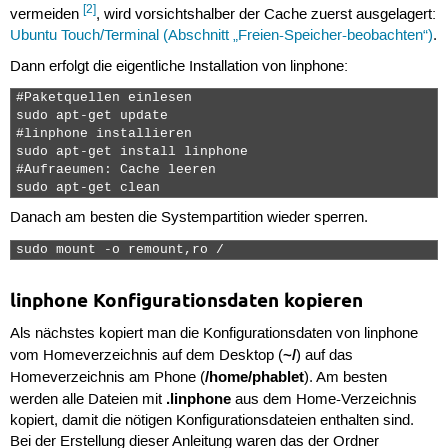
[2]
vermeiden
, wird vorsichtshalber der Cache zuerst ausgelagert:
Ubuntu Touch/Terminal (Abschnitt „Freien-Speicher-beobachten“)
.
Dann erfolgt die eigentliche Installation von linphone:
#Paketquellen einlesen

sudo apt-get update

#linphone installieren

sudo apt-get install linphone

#Aufraeumen: Cache leeren

sudo apt-get clean 
Danach am besten die Systempartition wieder sperren.
sudo mount -o remount,ro /  
linphone Konfigurationsdaten kopieren
Als nächstes kopiert man die Konfigurationsdaten von linphone
~/
vom Homeverzeichnis auf dem Desktop (
) auf das
/home/phablet
Homeverzeichnis am Phone (
). Am besten
.linphone
werden alle Dateien mit
aus dem Home-Verzeichnis
kopiert, damit die nötigen Konfigurationsdateien enthalten sind.
Bei der Erstellung dieser Anleitung waren das der Ordner