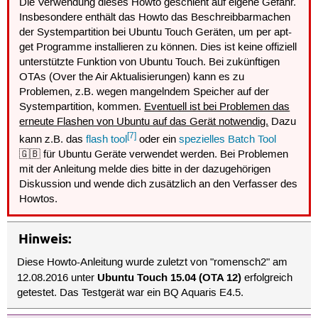
Die Verwendung dieses Howto geschieht auf eigene Gefahr.
Insbesondere enthält das Howto das Beschreibbarmachen
der Systempartition bei Ubuntu Touch Geräten, um per apt-
get Programme installieren zu können. Dies ist keine offiziell
unterstützte Funktion von Ubuntu Touch. Bei zukünftigen
OTAs (Over the Air Aktualisierungen) kann es zu
Problemen, z.B. wegen mangelndem Speicher auf der
Systempartition, kommen.
Eventuell ist bei Problemen das
erneute Flashen von Ubuntu auf das Gerät notwendig.
Dazu
[7]
kann z.B. das
flash tool
oder ein
spezielles Batch Tool
🇬🇧 für Ubuntu Geräte verwendet werden. Bei Problemen
mit der Anleitung melde dies bitte in der dazugehörigen
Diskussion und wende dich zusätzlich an den Verfasser des
Howtos.
Hinweis:
Diese Howto-Anleitung wurde zuletzt von "romensch2" am
Ubuntu Touch 15.04 (OTA 12)
12.08.2016 unter
erfolgreich
getestet. Das Testgerät war ein BQ Aquaris E4.5.