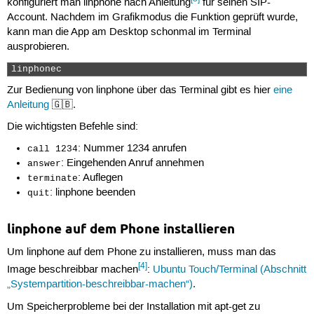
konfiguriert man linphone nach Anleitung
für seinen SIP-
Account. Nachdem im Grafikmodus die Funktion geprüft wurde,
kann man die App am Desktop schonmal im Terminal
ausprobieren.
linphonec 
Zur Bedienung von linphone über das Terminal gibt es hier
eine
Anleitung
🇬🇧.
Die wichtigsten Befehle sind:
: Nummer 1234 anrufen
call 1234
: Eingehenden Anruf annehmen
answer
: Auflegen
terminate
: linphone beenden
quit
linphone auf dem Phone installieren
Um linphone auf dem Phone zu installieren, muss man das
[4]
Image beschreibbar machen
:
Ubuntu Touch/Terminal (Abschnitt
„Systempartition-beschreibbar-machen“)
.
Um Speicherprobleme bei der Installation mit apt-get zu