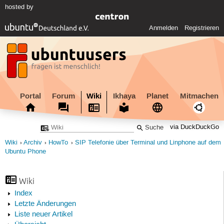
hosted by
Anmelden
Registrieren
Portal
Forum
Wiki
Ikhaya
Planet
Mitmachen
via DuckDuckGo
Wiki
Archiv
HowTo
SIP Telefonie über Terminal und Linphone auf dem
Ubuntu Phone
Wiki
Index
Letzte Änderungen
Liste neuer Artikel