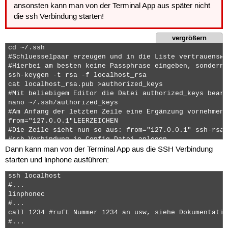
ansonsten kann man von der Terminal App aus später nicht
die ssh Verbindung starten!
vergrößern
cd ~/.ssh

#Schluesselpaar erzeugen und in die Liste vertrauenswü
#Hierbei am besten keine Passphrase eingeben, sondern 
ssh-keygen -t rsa -f localhost_rsa

cat localhost_rsa.pub >authorized_keys

#Mit beliebigem Editor die Datei authorized_keys bearb
nano ~/.ssh/authorized_keys

#Am Anfang der letzten Zeile eine Ergänzung vornehmen

from="127.0.0.1"LEERZEICHEN

#Die Zeile sieht nun so aus: from="127.0.0.1" ssh-rsa 
#ssh Verbindung in Config Datei anlegen

Dann kann man von der Terminal App aus die SSH Verbindung
nano ~/.ssh/config

#Inhalt der Datei

starten und linphone ausführen:
Host localhost

Hostname 127.0.0.1

ssh localhost

IdentityFile /home/phablet/.ssh/localhost_rsa 
#...

linphonec

#...

call 1234 #ruft Nummer 1234 an usw, siehe Dokumentatio
#...
