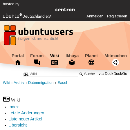
hosted by
Anmelden
Registrieren
Portal
Forum
Wiki
Ikhaya
Planet
Mitmachen
via DuckDuckGo
Wiki
Archiv
Datenmigration
Excel
Wiki
Index
Letzte Änderungen
Liste neuer Artikel
Übersicht