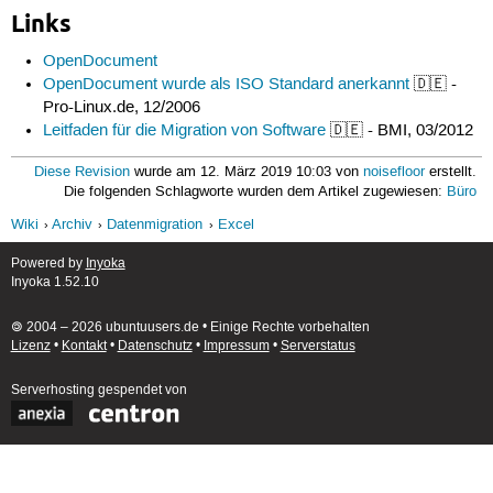
Links
OpenDocument
OpenDocument wurde als ISO Standard anerkannt
🇩🇪 -
Pro-Linux.de, 12/2006
Leitfaden für die Migration von Software
🇩🇪 - BMI, 03/2012
Diese Revision
wurde am 12. März 2019 10:03 von
noisefloor
erstellt.
Die folgenden Schlagworte wurden dem Artikel zugewiesen:
Büro
Wiki
Archiv
Datenmigration
Excel
Powered by
Inyoka
Inyoka 1.52.10
🄯 2004 – 2026 ubuntuusers.de • Einige Rechte vorbehalten
Lizenz
•
Kontakt
•
Datenschutz
•
Impressum
•
Serverstatus
Serverhosting
gespendet von