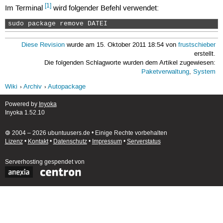
[1]
Im Terminal
wird folgender Befehl verwendet:
sudo package remove DATEI 
Diese Revision
wurde am 15. Oktober 2011 18:54 von
frustschieber
erstellt.
Die folgenden Schlagworte wurden dem Artikel zugewiesen:
Paketverwaltung
,
System
Wiki
Archiv
Autopackage
Powered by
Inyoka
Inyoka 1.52.10
🄯 2004 – 2026 ubuntuusers.de • Einige Rechte vorbehalten
Lizenz
•
Kontakt
•
Datenschutz
•
Impressum
•
Serverstatus
Serverhosting
gespendet von