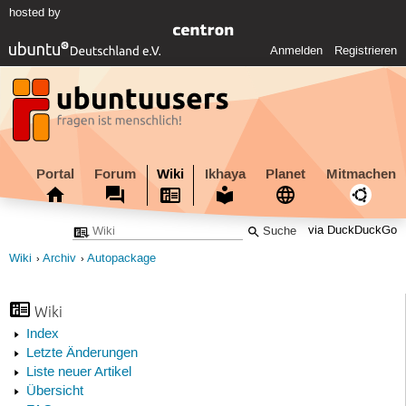
hosted by
Anmelden
Registrieren
Portal
Forum
Wiki
Ikhaya
Planet
Mitmachen
via DuckDuckGo
Wiki
Archiv
Autopackage
Wiki
Index
Letzte Änderungen
Liste neuer Artikel
Übersicht