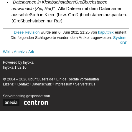
"Dateinamen in Kleinbuchstaben/Großbuchstaben
umwandeln (Zip, Rar)"
- Alle Dateien mit dem Dateinamen
ausschließlich in Klein- (bzw. Groß-)buchstaben auspacken.
(Großbuchstaben nur Rar)
Diese Revision
wurde am 6. Juni 2011 21:25 von
kaputtnik
erstellt.
Die folgenden Schlagworte wurden dem Artikel zugewiesen:
System
,
KDE
Wiki
Archiv
Ark
Powered by
Inyoka
Inyoka 1.52.10
🄯 2004 – 2026 ubuntuusers.de • Einige Rechte vorbehalten
Lizenz
•
Kontakt
•
Datenschutz
•
Impressum
•
Serverstatus
Serverhosting
gespendet von