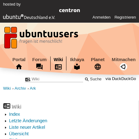
hosted by
Anmelden
Registrieren
Portal
Forum
Wiki
Ikhaya
Planet
Mitmachen
via DuckDuckGo
Wiki
Archiv
Ark
Wiki
Index
Letzte Änderungen
Liste neuer Artikel
Übersicht