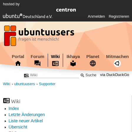
hosted by
Anmelden
Registrieren
Portal
Forum
Wiki
Ikhaya
Planet
Mitmachen
via DuckDuckGo
Wiki
ubuntuusers
Supporter
Wiki
Index
Letzte Änderungen
Liste neuer Artikel
Übersicht