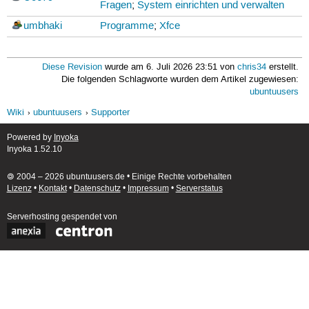
Fragen
;
System einrichten und verwalten
umbhaki
Programme
;
Xfce
Diese Revision
wurde am 6. Juli 2026 23:51 von
chris34
erstellt.
Die folgenden Schlagworte wurden dem Artikel zugewiesen:
ubuntuusers
Wiki
ubuntuusers
Supporter
Powered by
Inyoka
Inyoka 1.52.10
🄯 2004 – 2026 ubuntuusers.de • Einige Rechte vorbehalten
Lizenz
•
Kontakt
•
Datenschutz
•
Impressum
•
Serverstatus
Serverhosting
gespendet von