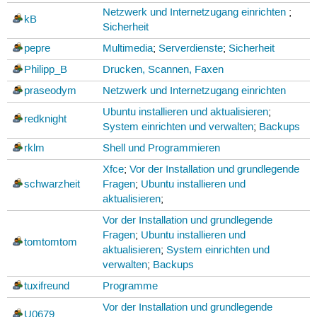
Netzwerk und Internetzugang einrichten
;
kB
Sicherheit
pepre
Multimedia
;
Serverdienste
;
Sicherheit
Philipp_B
Drucken, Scannen, Faxen
praseodym
Netzwerk und Internetzugang einrichten
Ubuntu installieren und aktualisieren
;
redknight
System einrichten und verwalten
;
Backups
rklm
Shell und Programmieren
Xfce
;
Vor der Installation und grundlegende
schwarzheit
Fragen
;
Ubuntu installieren und
aktualisieren
;
Vor der Installation und grundlegende
Fragen
;
Ubuntu installieren und
tomtomtom
aktualisieren
;
System einrichten und
verwalten
;
Backups
tuxifreund
Programme
Vor der Installation und grundlegende
U0679