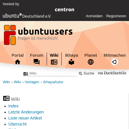
hosted by
Anmelden
Registrieren
Portal
Forum
Wiki
Ikhaya
Planet
Mitmachen
via DuckDuckGo
Wiki
Wiki
Vorlagen
IkhayaAutor
Wiki
Index
Letzte Änderungen
Liste neuer Artikel
Übersicht