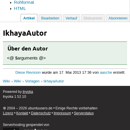
Rohformat
HTML
Artikel
Bearbeiten
Verlauf
Diskussion
Abonnieren
IkhayaAutor
Über den Autor
<@ $arguments @>
Diese Revision
wurde am 17. Mai 2013 17:36 von
aasche
erstellt.
Wiki
Wiki
Vorlagen
IkhayaAutor
Powered by
Inyoka
Inyoka 1.52.10
🄯 2004 – 2026 ubuntuusers.de • Einige Rechte vorbehalten
Lizenz
•
Kontakt
•
Datenschutz
•
Impressum
•
Serverstatus
Serverhosting
gespendet von