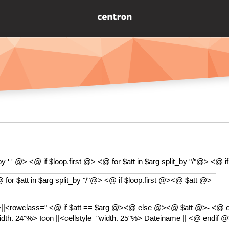
y ' ' @> <@ if $loop.first @> <@ for $att in $arg split_by "/"@> <@ if
r $att in $arg split_by "/"@> <@ if $loop.first @><@ $att @>
||<rowclass=" <@ if $att == $arg @><@ else @><@ $att @>- <@ endif
idth: 24"%> Icon ||<cellstyle="width: 25"%> Dateiname || <@ endi