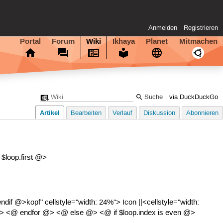
Anmelden
Registrieren
Portal
Forum
Wiki
Ikhaya
Planet
Mitmachen
via DuckDuckGo
Artikel
Bearbeiten
Verlauf
Diskussion
Abonnieren
 $loop.first @>
 @>kopf" cellstyle="width: 24%"> Icon ||<cellstyle="width:
f @> <@ endfor @> <@ else @> <@ if $loop.index is even @>