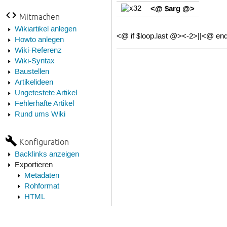
<@ $arg @>
Mitmachen
Wikiartikel anlegen
<@ if $loop.last @><-2>||<@ en
Howto anlegen
Wiki-Referenz
Wiki-Syntax
Baustellen
Artikelideen
Ungetestete Artikel
Fehlerhafte Artikel
Rund ums Wiki
Konfiguration
Backlinks anzeigen
Exportieren
Metadaten
Rohformat
HTML