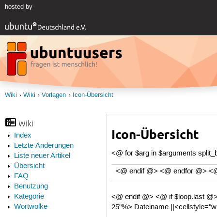
hosted by
Wiki
Wiki
Vorlagen
Icon-Übersicht
Wiki
Icon-Übersicht
Index
Letzte Änderungen
<@ for $arg in $arguments split_b
Liste neuer Artikel
Übersicht
<@ endif @> <@ endfor @> <@ fo
FAQ
Benutzung
Kategorie
<@ endif @> <@ if $loop.last @>
Wortwolke
25"%> Dateiname ||<cellstyle="w