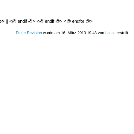
@>
|| <@ endif @> <@ endif @> <@ endfor @>
Diese Revision
wurde am 16. März 2013 19:48 von
Lasall
erstellt.