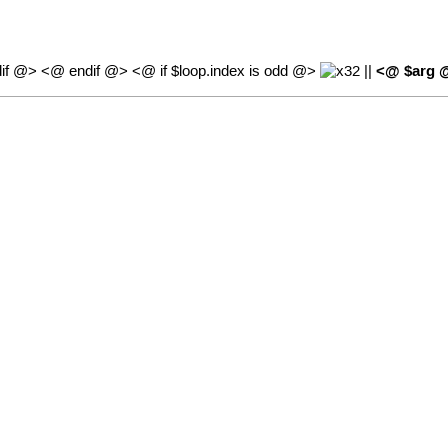
<@ $arg 
dif @> <@ endif @> <@ if $loop.index is odd @>
||