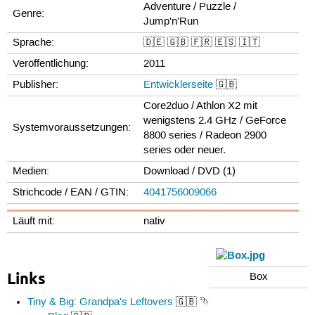
Adventure / Puzzle /
Genre:
Jump'n'Run
Sprache:
🇩🇪 🇬🇧 🇫🇷 🇪🇸 🇮🇹
Veröffentlichung:
2011
Publisher:
Entwicklerseite
🇬🇧
Core2duo / Athlon X2 mit
wenigstens 2.4 GHz / GeForce
Systemvoraussetzungen:
8800 series / Radeon 2900
series oder neuer.
Medien:
Download / DVD (1)
Strichcode / EAN / GTIN:
4041756009066
Läuft mit:
nativ
Links
Box
Tiny & Big: Grandpa's Leftovers
🇬🇧 ⮷