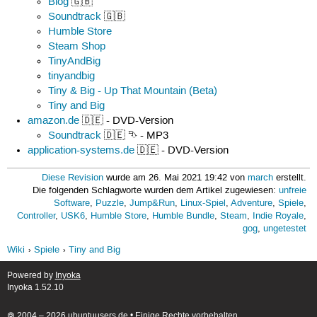
Blog
🇬🇧
Soundtrack
🇬🇧
Humble Store
Steam Shop
TinyAndBig
tinyandbig
Tiny & Big - Up That Mountain (Beta)
Tiny and Big
amazon.de
🇩🇪 - DVD-Version
Soundtrack
🇩🇪 ⮷ - MP3
application-systems.de
🇩🇪 - DVD-Version
Diese Revision
wurde am 26. Mai 2021 19:42 von
march
erstellt.
Die folgenden Schlagworte wurden dem Artikel zugewiesen:
unfreie
Software
,
Puzzle
,
Jump&Run
,
Linux-Spiel
,
Adventure
,
Spiele
,
Controller
,
USK6
,
Humble Store
,
Humble Bundle
,
Steam
,
Indie Royale
,
gog
,
ungetestet
Wiki
Spiele
Tiny and Big
Powered by
Inyoka
Inyoka 1.52.10
🄯 2004 – 2026 ubuntuusers.de • Einige Rechte vorbehalten