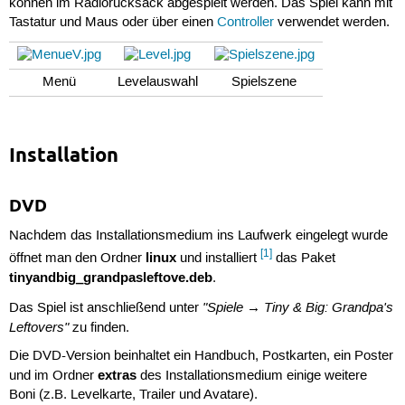
können im Radiorucksack abgespielt werden. Das Spiel kann mit
Tastatur und Maus oder über einen
Controller
verwendet werden.
Menü
Levelauswahl
Spielszene
Installation
DVD
Nachdem das Installationsmedium ins Laufwerk eingelegt wurde
[1]
linux
öffnet man den Ordner
und installiert
das Paket
tinyandbig_grandpasleftove.deb
.
"Spiele → Tiny & Big: Grandpa's
Das Spiel ist anschließend unter
Leftovers"
zu finden.
Die DVD-Version beinhaltet ein Handbuch, Postkarten, ein Poster
extras
und im Ordner
des Installationsmedium einige weitere
Boni (z.B. Levelkarte, Trailer und Avatare).