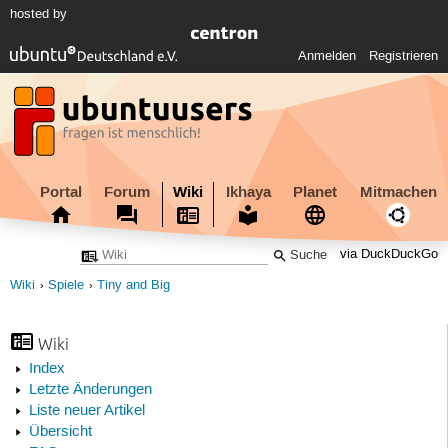
hosted by
Anmelden
Registrieren
Portal
Forum
Wiki
Ikhaya
Planet
Mitmachen
via DuckDuckGo
Wiki
Spiele
Tiny and Big
Wiki
Index
Letzte Änderungen
Liste neuer Artikel
Übersicht