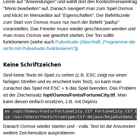
"Anwendungen"
Leiste auf
und wählt dort den Kontextmenüeintrag
"Menü bearbeiten"
auf. Danach navigiert man zum Spiel Osmos
"Eigenschaften"
und klickt im Menüeditor auf
. Der Befehlszeile
"padsp"
zum Start von Osmos muss nur noch der Befehl
voranstellen. Das Fenster muss wieder geschlossen werden und
man muss Osmos wie gewohnt starten. Der Ton sollte
funktionieren (siehe auch
PulseAudio (Abschnitt „Programme-die-
nicht-mit-PulseAudio-funktionieren“)
).
Keine Schriftzeichen
Sind keine Texte im Spiel zu sehen (z.B. ESC zeigt nur einen
farbigen Streifen und es erscheint kein Text), so kann man
zunächst das Spiel mit ESC + b das Spiel beenden. Das Problem
/opt/Osmos/Fonts/FortuneCity.ttf
ist der Zeichensatz
. Man
kann diesen einfach ersetzen, z.B. mit DejaVu:
mv /opt/Osmos/Fonts/FortuneCity.ttf FortuneCity.ttf.ba
cp /usr/share/fonts/truetype/ttf-dejavu/DejaVusSans.tt
Danach Osmos wieder starten und - voila: Text ist da! Ansonsten
weitere Zeichensätze ausprobieren.