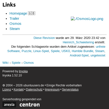
Links
Homepage
🇬🇧
Trailer
Osmos
Steam
Diese Revision
wurde am 29. März 2020 23:42 von
Heinrich_Schwietering
erstellt.
Die folgenden Schlagworte wurden dem Artikel zugewiesen:
unfreie
Software
,
Puzzle
,
Linux-Spiel
,
Spiele
,
USK0
,
Humble Bundle
,
Steam
,
Android-Spiel
,
ungetestet
Wiki
Spiele
Osmos
Powered by
Inyoka
Inyoka 1.52.10
🄯 2004 – 2026 ubuntuusers.de • Einige Rechte vorbehalten
Lizenz
•
Kontakt
•
Datenschutz
•
Impressum
•
Serverstatus
Serverhosting
gespendet von