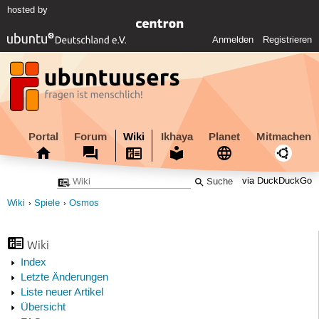
hosted by
Anmelden
Registrieren
Portal
Forum
Wiki
Ikhaya
Planet
Mitmachen
via DuckDuckGo
Wiki
Spiele
Osmos
Wiki
Index
Letzte Änderungen
Liste neuer Artikel
Übersicht