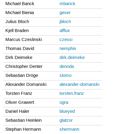
Michael Banck
mbanck
Michael Bienia
geser
Julius Bloch
jbloch
Kjell Braden
afflux
Marcus Czeslinski
czessi
Thomas David
nemphis
Dirk Deimeke
dirk.deimeke
Christopher Denter
dennda
Sebastian Dröge
slomo
Alexander Domanski
alexander-domanski
Torsten Franz
torsten.franz
Oliver Grawert
ogra
Daniel Haler
blueyed
Sebastian Heinlein
glatzor
Stephan Hermann
shermann