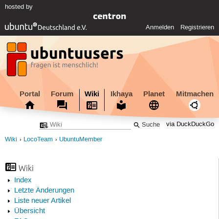
hosted by
Anmelden
Registrieren
Portal
Forum
Wiki
Ikhaya
Planet
Mitmachen
via DuckDuckGo
Wiki
LocoTeam
UbuntuMember
Wiki
Index
Letzte Änderungen
Liste neuer Artikel
Übersicht