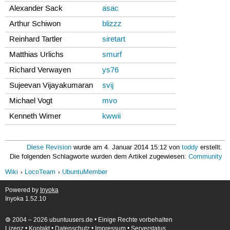
Alexander Sack
asac
Arthur Schiwon
blizzz
Reinhard Tartler
siretart
Matthias Urlichs
smurf
Richard Verwayen
ys76
Sujeevan Vijayakumaran
svij
Michael Vogt
mvo
Kenneth Wimer
kwwii
Diese Revision
wurde am 4. Januar 2014 15:12 von
toddy
erstellt.
Die folgenden Schlagworte wurden dem Artikel zugewiesen:
Community
Wiki
LocoTeam
UbuntuMember
Powered by
Inyoka
Inyoka 1.52.10
🄯 2004 – 2026 ubuntuusers.de • Einige Rechte vorbehalten
Lizenz
•
Kontakt
•
Datenschutz
•
Impressum
•
Serverstatus