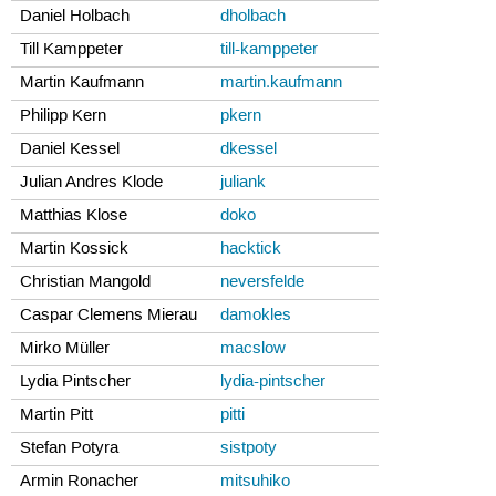
Daniel Holbach
dholbach
Till Kamppeter
till-kamppeter
Martin Kaufmann
martin.kaufmann
Philipp Kern
pkern
Daniel Kessel
dkessel
Julian Andres Klode
juliank
Matthias Klose
doko
Martin Kossick
hacktick
Christian Mangold
neversfelde
Caspar Clemens Mierau
damokles
Mirko Müller
macslow
Lydia Pintscher
lydia-pintscher
Martin Pitt
pitti
Stefan Potyra
sistpoty
Armin Ronacher
mitsuhiko