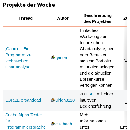
Projekte der Woche
Beschreibung
Thread
Autor
Zu
des Projektes
Einfaches
Werkzeug zur
technischen
jCandle - Ein
Chartanalyse, bei
Programm zur
dem Benutzer
f
ryiden
technischen
sich ein Portfolio
Ve
Chartanalyse
mit Aktien anlegen
und die aktuellen
Börsenkurse
verfolgen können.
2D
CAD
mit einer
f
LORZE ersandcad
ulrich3110
intuitiven
Ve
Bedienerführung
Suche Alpha-Tester
Mehr
für
Informationen
e.urbach
Programmiersprache
unter
Entw