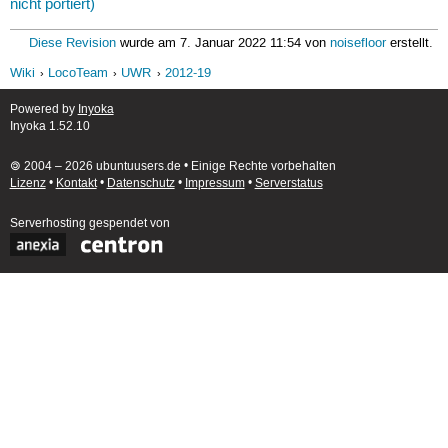
nicht portiert)
Diese Revision
wurde am 7. Januar 2022 11:54 von
noisefloor
erstellt.
Wiki
LocoTeam
UWR
2012-19
Powered by
Inyoka
Inyoka 1.52.10
🄯 2004 – 2026 ubuntuusers.de • Einige Rechte vorbehalten
Lizenz
•
Kontakt
•
Datenschutz
•
Impressum
•
Serverstatus
Serverhosting
gespendet von