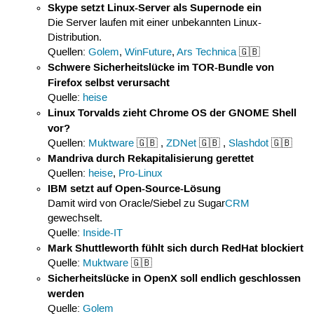
Skype setzt Linux-Server als Supernode ein
Die Server laufen mit einer unbekannten Linux-
Distribution.
Quellen:
Golem
,
WinFuture
,
Ars Technica
🇬🇧
Schwere Sicherheitslücke im TOR-Bundle von
Firefox selbst verursacht
Quelle:
heise
Linux Torvalds zieht Chrome OS der GNOME Shell
vor?
Quellen:
Muktware
🇬🇧 ,
ZDNet
🇬🇧 ,
Slashdot
🇬🇧
Mandriva durch Rekapitalisierung gerettet
Quellen:
heise
,
Pro-Linux
IBM setzt auf Open-Source-Lösung
Damit wird von Oracle/Siebel zu Sugar
CRM
gewechselt.
Quelle:
Inside-IT
Mark Shuttleworth fühlt sich durch RedHat blockiert
Quelle:
Muktware
🇬🇧
Sicherheitslücke in OpenX soll endlich geschlossen
werden
Quelle:
Golem