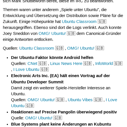
sich Mark Shuttleworth bereit, diese im IRC zu beantworten.
Themen waren unter anderem „Spiele unter Ubuntu", die
Entwicklung und Übersetzung der Distribution sowie Pläne für die
Zukunft. Einige Höhepunkte hat
Ubuntu Classroom
🇬🇧
herausgegriffen. Ebenso sind dort die Logs verlinkt. Auch konnte
Joey Sneddon von
OMG! Ubuntu!
🇬🇧 dem Canonical-Gründer
einige Antworten entlocken.
Quellen:
Ubuntu Classroom
🇬🇧 ,
OMG! Ubuntu!
🇬🇧
Der Ubuntu-Faktor könnte Android helfen
Quellen:
CNet
🇬🇧 ,
Linux News Here
🇬🇧 ,
InfoWorld
🇬🇧
,
I Love Ubuntu
🇬🇧
Electronic Arts Inc. (EA) hält einen Vortrag auf der
Ubuntu Developer Summit
Damit zeigt ein weiterer Spiele-Hersteller Interesse an
Ubuntu.
Quellen:
OMG! Ubuntu!
🇬🇧 ,
Ubuntu Vibes
🇬🇧 ,
I Love
Ubuntu
🇬🇧
Reaktionen auf Precise Pangolin überwiegend positiv
Quelle:
OMG! Ubuntu!
🇬🇧
Blue Systems plant keine Änderungen an Kubuntu