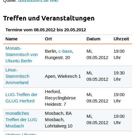
Quelle:
ubuntuusers.de Wiki
Treffen und Veranstaltungen
Termine vom 08.05.2012 bis 20.05.2012
Name
Ort
Datum
Uhrzeit
Monats-
Berlin,
c-base
,
Mi,
19:00
Stammtisch von
Rungestr. 20
09.05.2012
Uhr
Ubuntu Berlin
Linux-
Mi,
19:30
Stammtisch
Apen, Wiekesch 1
09.05.2012
Uhr
Ammerland
Herford,
LUG-Treffen der
Mi,
19:00
Recyclingbörse
GLUG Herford
09.05.2012
Uhr
Heidestr. 7
monatliches
Mosbach, BA
Mi,
19:00
Treffen der LUG
Mosbach,
09.05.2012
Uhr
Mosbach
Lohrtalweg 10