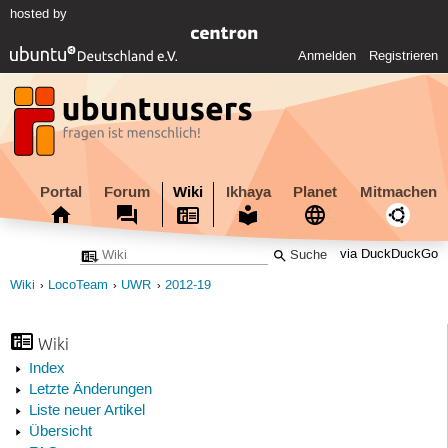
hosted by
Anmelden
Registrieren
Portal
Forum
Wiki
Ikhaya
Planet
Mitmachen
via DuckDuckGo
Wiki
LocoTeam
UWR
2012-19
Wiki
Index
Letzte Änderungen
Liste neuer Artikel
Übersicht