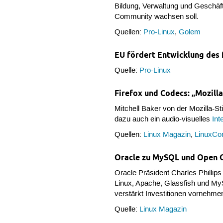
Bildung, Verwaltung und Geschäf
Community wachsen soll.
Quellen:
Pro-Linux
,
Golem
EU fördert Entwicklung des
Quelle:
Pro-Linux
Firefox und Codecs: „Mozill
Mitchell Baker von der Mozilla-S
dazu auch ein audio-visuelles
Int
Quellen:
Linux Magazin
,
LinuxCo
Oracle zu MySQL und Open O
Oracle Präsident Charles Phillip
Linux, Apache, Glassfish und My
verstärkt Investitionen vornehmen
Quelle:
Linux Magazin