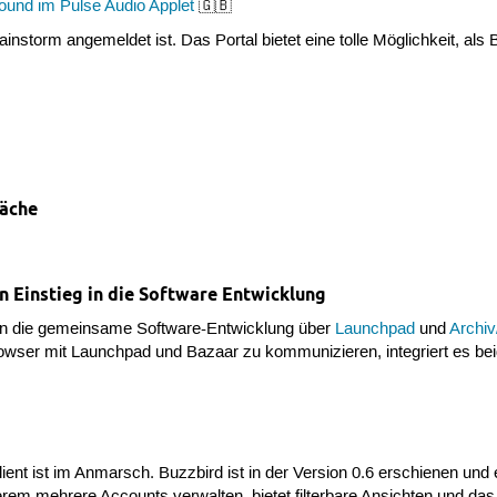
Sound im Pulse Audio Applet
🇬🇧
instorm angemeldet ist. Das Portal bietet eine tolle Möglichkeit, als
äche
n Einstieg in die Software Entwicklung
g in die gemeinsame Software-Entwicklung über
Launchpad
und
Archi
er mit Launchpad und Bazaar zu kommunizieren, integriert es beid
ient ist im Anmarsch. Buzzbird ist in der Version 0.6 erschienen und
rem mehrere Accounts verwalten, bietet filterbare Ansichten und d