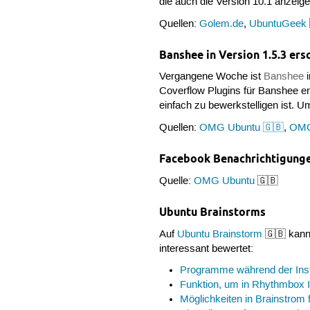
die auch die Version 10.1 anzeig
Quellen:
Golem.de
,
UbuntuGeek
Banshee in Version 1.5.3 ers
Vergangene Woche ist
Banshee
i
Coverflow Plugins für Banshee er
einfach zu bewerkstelligen ist. U
Quellen:
OMG Ubuntu 🇬🇧
,
OMG
Facebook Benachrichtigunge
Quelle:
OMG Ubuntu
🇬🇧
Ubuntu Brainstorms
Auf
Ubuntu Brainstorm
🇬🇧 kann 
interessant bewertet:
Programme während der Insta
Funktion, um in Rhythmbox I
Möglichkeiten in Brainstrom