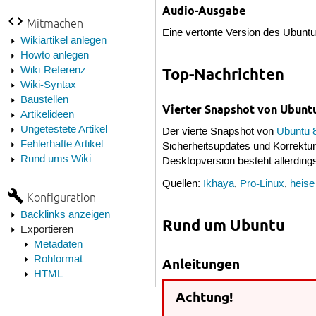
Audio-Ausgabe
Mitmachen
Eine vertonte Version des Ubunt
Wikiartikel anlegen
Howto anlegen
Wiki-Referenz
Top-Nachrichten
Wiki-Syntax
Baustellen
Vierter Snapshot von Ubuntu
Artikelideen
Ungetestete Artikel
Der vierte Snapshot von
Ubuntu 
Fehlerhafte Artikel
Sicherheitsupdates und Korrektu
Rund ums Wiki
Desktopversion besteht allerdings
Quellen:
Ikhaya
,
Pro-Linux
,
heise
Konfiguration
Backlinks anzeigen
Rund um Ubuntu
Exportieren
Metadaten
Rohformat
Anleitungen
HTML
Achtung!