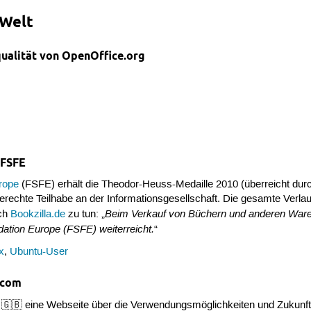
-Welt
ualität von OpenOffice.org
 FSFE
rope
(FSFE) erhält die Theodor-Heuss-Medaille 2010 (überreicht dur
erechte Teilhabe an der Informationsgesellschaft. Die gesamte Verl
Beim Verkauf von Büchern und anderen Waren
rch
Bookzilla.de
zu tun: „
dation Europe (FSFE) weiterreicht.
“
x
,
Ubuntu-User
.com
🇬🇧 eine Webseite über die Verwendungsmöglichkeiten und Zukunf