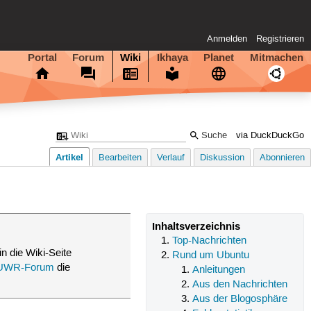
Anmelden
Registrieren
Portal
Forum
Wiki
Ikhaya
Planet
Mitmachen
via DuckDuckGo
Artikel
Bearbeiten
Verlauf
Diskussion
Abonnieren
Inhaltsverzeichnis
Top-Nachrichten
in die Wiki-Seite
Rund um Ubuntu
UWR-Forum
die
Anleitungen
Aus den Nachrichten
Aus der Blogosphäre