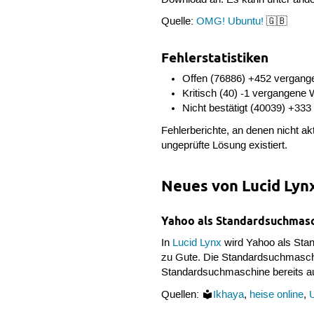
Quelle:
OMG! Ubuntu!
🇬🇧
Fehlerstatistiken
Offen (76886) +452 vergan
Kritisch (40) -1 vergangene
Nicht bestätigt (40039) +3
Fehlerberichte, an denen nicht akt
ungeprüfte Lösung existiert.
Neues von Lucid Lyn
Yahoo als Standardsuchmas
In
Lucid Lynx
wird Yahoo als Sta
zu Gute. Die Standardsuchmaschine
Standardsuchmaschine bereits auf
Quellen:
Ikhaya
,
heise online
,