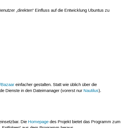
 Benutzer „direkten“ Einfluss auf die Entwicklung Ubuntus zu
v/Bazaar
einfacher gestalten. Statt wie üblich über die
e Dienste in den Dateimanager (vorerst nur
Nautilus
).
 einsetzbar. Die
Homepage
des Projekt bietet das Programm zum
as „Entfolgen“ aus dem Programm heraus.