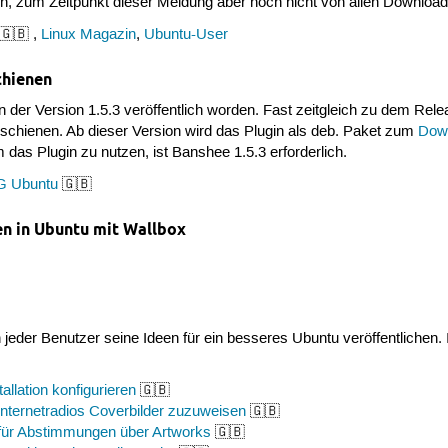
en, zum Zeitpunkt dieser Meldung aber noch nicht von allen Download
🇬🇧 ,
Linux Magazin
,
Ubuntu-User
chienen
n der Version 1.5.3 veröffentlich worden. Fast zeitgleich zu dem Rel
schienen. Ab dieser Version wird das Plugin als deb. Paket zum
Dow
m das Plugin zu nutzen, ist Banshee 1.5.3 erforderlich.
 Ubuntu
🇬🇧
n in Ubuntu mit Wallbox
jeder Benutzer seine Ideen für ein besseres Ubuntu veröffentlichen.
llation konfigurieren
🇬🇧
nternetradios Coverbilder zuzuweisen
🇬🇧
 für Abstimmungen über Artworks
🇬🇧