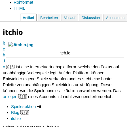
Rohformat
HTML
Artikel
Bearbeiten
Verlauf
Diskussion
Abonnieren
itchio
it
c
itch.io
h
.i
o
🇬🇧 ist eine Internetvertriebsplattform, welche den Fokus auf
unabhängige Videospiele legt. Auf der Plattform können
Entwickler eigene Spiele verkaufen und es steht eine breite
Palette von unabhängigen Spieletiteln zur Verfügung. Diese
können - wie die Spielebundles - käuflich erworben werden. Das
anlegen
🇬🇧 eines Accounts ist nicht zwingend erforderlich.
Spielesektion
Blog
🇬🇧
itchio