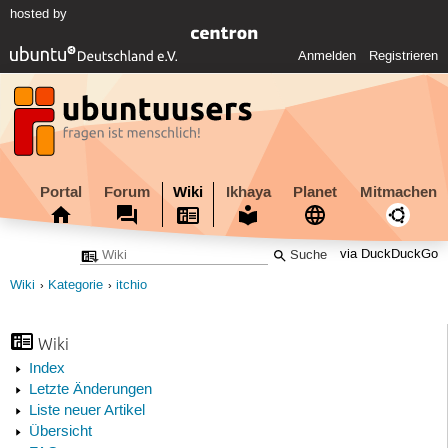
hosted by
Anmelden
Registrieren
Portal
Forum
Wiki
Ikhaya
Planet
Mitmachen
via DuckDuckGo
Wiki
Kategorie
itchio
Wiki
Index
Letzte Änderungen
Liste neuer Artikel
Übersicht