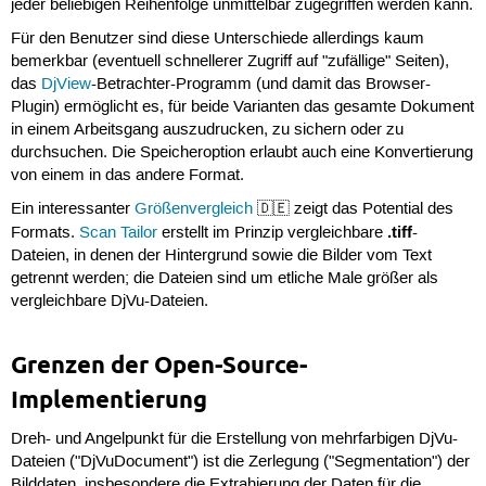
jeder beliebigen Reihenfolge unmittelbar zugegriffen werden kann.
Für den Benutzer sind diese Unterschiede allerdings kaum
bemerkbar (eventuell schnellerer Zugriff auf "zufällige" Seiten),
das
DjView
-Betrachter-Programm (und damit das Browser-
Plugin) ermöglicht es, für beide Varianten das gesamte Dokument
in einem Arbeitsgang auszudrucken, zu sichern oder zu
durchsuchen. Die Speicheroption erlaubt auch eine Konvertierung
von einem in das andere Format.
Ein interessanter
Größenvergleich
🇩🇪 zeigt das Potential des
.tiff
Formats.
Scan Tailor
erstellt im Prinzip vergleichbare
-
Dateien, in denen der Hintergrund sowie die Bilder vom Text
getrennt werden; die Dateien sind um etliche Male größer als
vergleichbare DjVu-Dateien.
Grenzen der Open-Source-
Implementierung
Dreh- und Angelpunkt für die Erstellung von mehrfarbigen DjVu-
Dateien ("DjVuDocument") ist die Zerlegung ("Segmentation") der
Bilddaten, insbesondere die Extrahierung der Daten für die