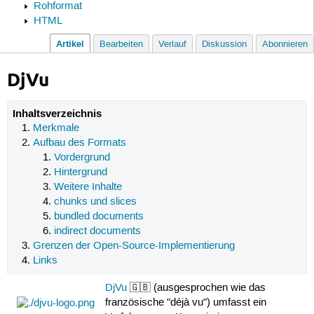
Rohformat
HTML
Artikel
Bearbeiten
Verlauf
Diskussion
Abonnieren
DjVu
Inhaltsverzeichnis
Merkmale
Aufbau des Formats
Vordergrund
Hintergrund
Weitere Inhalte
chunks und slices
bundled documents
indirect documents
Grenzen der Open-Source-Implementierung
Links
DjVu
🇬🇧 (ausgesprochen wie das
französische "déjà vu") umfasst ein