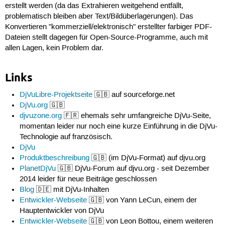
erstellt werden (da das Extrahieren weitgehend entfällt,
problematisch bleiben aber Text/Bildüberlagerungen). Das
Konvertieren "kommerziell/elektronisch" erstellter farbiger PDF-
Dateien stellt dagegen für Open-Source-Programme, auch mit
allen Lagen, kein Problem dar.
Links
DjVuLibre-Projektseite
🇬🇧 auf sourceforge.net
DjVu.org
🇬🇧
djvuzone.org
🇫🇷 ehemals sehr umfangreiche DjVu-Seite,
momentan leider nur noch eine kurze Einführung in die DjVu-
Technologie auf französisch.
DjVu
Produktbeschreibung
🇬🇧 (im DjVu-Format) auf djvu.org
PlanetDjVu
🇬🇧 DjVu-Forum auf djvu.org - seit Dezember
2014 leider für neue Beiträge geschlossen
Blog
🇩🇪 mit DjVu-Inhalten
Entwickler-Webseite
🇬🇧 von Yann LeCun, einem der
Hauptentwickler von DjVu
Entwickler-Webseite
🇬🇧 von Leon Bottou, einem weiteren