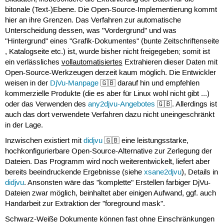
bitonale (Text-)Ebene. Die Open-Source-Implementierung kommt
hier an ihre Grenzen. Das Verfahren zur automatische
Unterscheidung dessen, was "Vordergrund" und was
"Hintergrund" eines "Grafik-Dokumentes" (bunte Zeitschriftenseite
, Katalogseite etc.) ist, wurde bisher nicht freigegeben; somit ist
ein verlässliches
vollautomatisiertes
Extrahieren dieser Daten mit
Open-Source-Werkzeugen derzeit kaum möglich. Die Entwickler
weisen in der
DjVu-Manpage
🇬🇧 darauf hin und empfehlen
kommerzielle Produkte (die es aber für Linux wohl nicht gibt ...)
oder das Verwenden des
any2djvu-Angebotes
🇬🇧. Allerdings ist
auch das dort verwendete Verfahren dazu nicht uneingeschränkt
in der Lage.
Inzwischen existiert mit
didjvu
🇬🇧 eine leistungsstarke,
hochkonfigurierbare Open-Source-Alternative zur Zerlegung der
Dateien. Das Programm wird noch weiterentwickelt, liefert aber
bereits beeindruckende Ergebnisse (siehe
xsane2djvu
), Details in
didjvu
. Ansonsten wäre das "komplette" Erstellen farbiger DjVu-
Dateien zwar möglich, beinhaltet aber einigen Aufwand, ggf. auch
Handarbeit zur Extraktion der "foreground mask".
Schwarz-Weiße Dokumente können fast ohne Einschränkungen