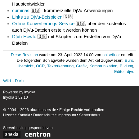
Hauptentwickler
cuminas
🇬🇧 - kommerzielle DjVu-Anwendungen
Links zu DjVu-Beispielen
🇬🇧
Online-Konvertierungs-Service
🇬🇧, über den kostenlos
auch DjVu-Dateien erstellt werden können
DjVu-Howto
🇬🇧 mit Skripten zum Erstellen von DjVu-
Dateien
Diese Revision
wurde am 23. April 2022 14:00 von
noisefloor
erstellt.
Die folgenden Schlagworte wurden dem Artikel zugewiesen:
Büro
,
Übersicht
,
OCR
,
Texterkennung
,
Grafik
,
Kommunikation
,
Bildung
,
Editor
,
djvu
Wiki
DjVu
Powered by
Inyoka
Inyoka 1.52.10
🄯 2004 – 2026 ubuntuusers.de • Einige Rechte vorbehalten
Lizenz
•
Kontakt
•
Datenschutz
•
Impressum
•
Serverstatus
Serverhosting
gespendet von