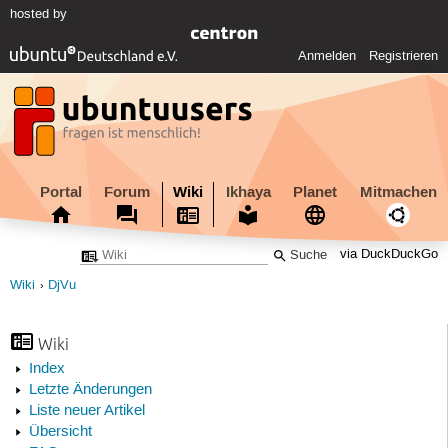
hosted by
Anmelden
Registrieren
Portal
Forum
Wiki
Ikhaya
Planet
Mitmachen
via DuckDuckGo
Wiki
DjVu
Wiki
Index
Letzte Änderungen
Liste neuer Artikel
Übersicht