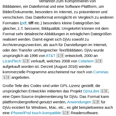
Verfahren zum Komprimieren von
Bilddateien, ein Dateiformat und eine Software-Plattform, um
Bilder/Dokumente, besonders im Internet, zu präsentieren und
verschicken. Das Dateiformat ermöglicht im Vergleich zu anderen
tiff
Formaten (
pdf
,
etc.) besonders kleine Dateigrößen bei
gleicher, z.T. besserer, Bildqualität. Umgekehrt können mit dem
Format sehr detailreiche Abbildungen in erträglichen Dateigrößen
realisiert werden. Damit eignet sich DjVu sowohl zu
Archivierungszwecken, als auch für Darstellungen im Internet,
oder den Transfer umfangreicher Text/Bilddaten. DjVu wurde
ursprünglich ab 1996 von
AT&T
🇬🇧 entwickelt, 2000 an
LizardTech
🇬🇧 verkauft, welches 2008 von
Celartem
🇬🇧
aufgekauft worden ist. Derzeit (August 2016) werden
kommerzielle Programme anscheinend nur noch von
Cuminas
🇬🇧 angeboten.
Große Teile des Codes sind unter GPL-Lizenz gestellt; die
ursprünglichen Entwickler initiierten das Projekt
DjVuLibre
🇬🇧,
eine Open-Source-Implementierung für DjVu. Das Format kann
plattformübergreifend genutzt werden,
Anwendungen
🇬🇧 für
DjVu existiert für Windows, Mac, etc., es gibt beispielsweise auch
eine
iPhone/iPod touch-kompatible
🇬🇧 Readersoftware.