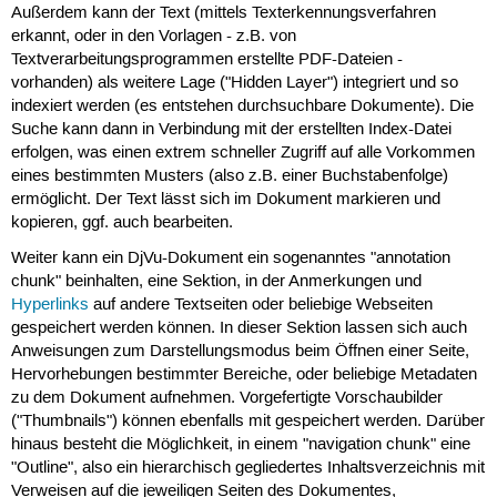
Außerdem kann der Text (mittels Texterkennungsverfahren
erkannt, oder in den Vorlagen - z.B. von
Textverarbeitungsprogrammen erstellte PDF-Dateien -
vorhanden) als weitere Lage ("Hidden Layer") integriert und so
indexiert werden (es entstehen durchsuchbare Dokumente). Die
Suche kann dann in Verbindung mit der erstellten Index-Datei
erfolgen, was einen extrem schneller Zugriff auf alle Vorkommen
eines bestimmten Musters (also z.B. einer Buchstabenfolge)
ermöglicht. Der Text lässt sich im Dokument markieren und
kopieren, ggf. auch bearbeiten.
Weiter kann ein DjVu-Dokument ein sogenanntes "annotation
chunk" beinhalten, eine Sektion, in der Anmerkungen und
Hyperlinks
auf andere Textseiten oder beliebige Webseiten
gespeichert werden können. In dieser Sektion lassen sich auch
Anweisungen zum Darstellungsmodus beim Öffnen einer Seite,
Hervorhebungen bestimmter Bereiche, oder beliebige Metadaten
zu dem Dokument aufnehmen. Vorgefertigte Vorschaubilder
("Thumbnails") können ebenfalls mit gespeichert werden. Darüber
hinaus besteht die Möglichkeit, in einem "navigation chunk" eine
"Outline", also ein hierarchisch gegliedertes Inhaltsverzeichnis mit
Verweisen auf die jeweiligen Seiten des Dokumentes,