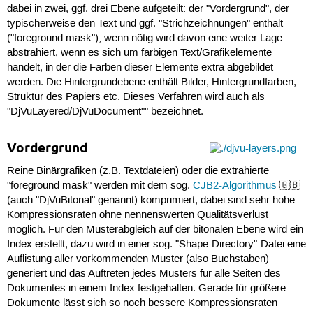
dabei in zwei, ggf. drei Ebene aufgeteilt: der "Vordergrund", der
typischerweise den Text und ggf. "Strichzeichnungen" enthält
("foreground mask"); wenn nötig wird davon eine weiter Lage
abstrahiert, wenn es sich um farbigen Text/Grafikelemente
handelt, in der die Farben dieser Elemente extra abgebildet
werden. Die Hintergrundebene enthält Bilder, Hintergrundfarben,
Struktur des Papiers etc. Dieses Verfahren wird auch als
"DjVuLayered/DjVuDocument"" bezeichnet.
Vordergrund
Reine Binärgrafiken (z.B. Textdateien) oder die extrahierte
"foreground mask" werden mit dem sog.
CJB2-Algorithmus
🇬🇧
(auch "DjVuBitonal" genannt) komprimiert, dabei sind sehr hohe
Kompressionsraten ohne nennenswerten Qualitätsverlust
möglich. Für den Musterabgleich auf der bitonalen Ebene wird ein
Index erstellt, dazu wird in einer sog. "Shape-Directory"-Datei eine
Auflistung aller vorkommenden Muster (also Buchstaben)
generiert und das Auftreten jedes Musters für alle Seiten des
Dokumentes in einem Index festgehalten. Gerade für größere
Dokumente lässt sich so noch bessere Kompressionsraten