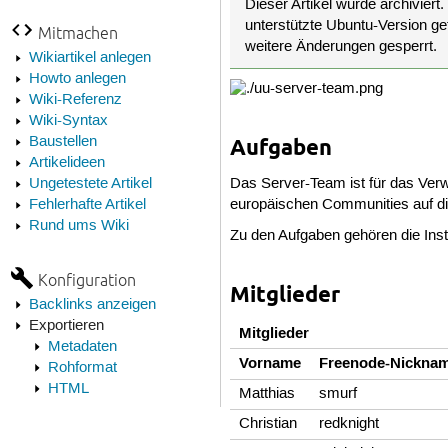
Dieser Artikel wurde archiviert.
unterstützte Ubuntu-Version get
Mitmachen
weitere Änderungen gesperrt.
Wikiartikel anlegen
Howto anlegen
Wiki-Referenz
Wiki-Syntax
Baustellen
Aufgaben
Artikelideen
Das Server-Team ist für das Verwal
Ungetestete Artikel
europäischen Communities auf di
Fehlerhafte Artikel
Rund ums Wiki
Zu den Aufgaben gehören die Ins
Konfiguration
Mitglieder
Backlinks anzeigen
Exportieren
Mitglieder
Metadaten
Vorname
Freenode-Nickna
Rohformat
HTML
Matthias
smurf
Christian
redknight