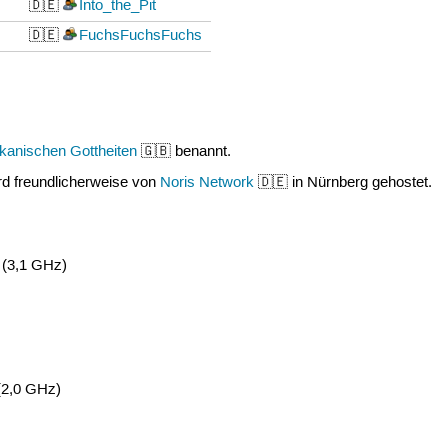
🇩🇪
Into_the_Pit
🇩🇪
FuchsFuchsFuchs
ikanischen Gottheiten
🇬🇧 benannt.
ird freundlicherweise von
Noris Network
🇩🇪 in Nürnberg gehostet.
 (3,1 GHz)
(2,0 GHz)