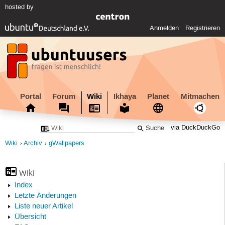
hosted by
Anmelden
Registrieren
Portal
Forum
Wiki
Ikhaya
Planet
Mitmachen
via DuckDuckGo
Wiki
Archiv
gWallpapers
Wiki
Index
Letzte Änderungen
Liste neuer Artikel
Übersicht