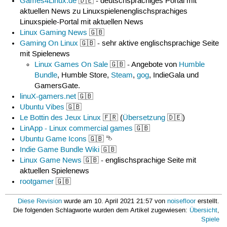
Games4Linux.de
🇩🇪 - deutschsprachiges Portal mit
aktuellen News zu Linuxspielenenglischsprachiges
Linuxspiele-Portal mit aktuellen News
Linux Gaming News
🇬🇧
Gaming On Linux
🇬🇧 - sehr aktive englischsprachige Seite
mit Spielenews
Linux Games On Sale
🇬🇧 - Angebote von
Humble
Bundle
, Humble Store,
Steam
,
gog
, IndieGala und
GamersGate.
linuX-gamers.net
🇬🇧
Ubuntu Vibes
🇬🇧
Le Bottin des Jeux Linux
🇫🇷 (
Übersetzung
🇩🇪)
LinApp - Linux commercial games
🇬🇧
Ubuntu Game Icons
🇬🇧 ⮷
Indie Game Bundle Wiki
🇬🇧
Linux Game News
🇬🇧 - englischsprachige Seite mit
aktuellen Spielenews
rootgamer
🇬🇧
Diese Revision
wurde am 10. April 2021 21:57 von
noisefloor
erstellt.
Die folgenden Schlagworte wurden dem Artikel zugewiesen:
Übersicht
,
Spiele