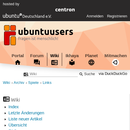
hosted by
Anmelden
Registrieren
Portal
Forum
Wiki
Ikhaya
Planet
Mitmachen
via DuckDuckGo
Wiki
Archiv
Spiele
Links
Wiki
Index
Letzte Änderungen
Liste neuer Artikel
Übersicht