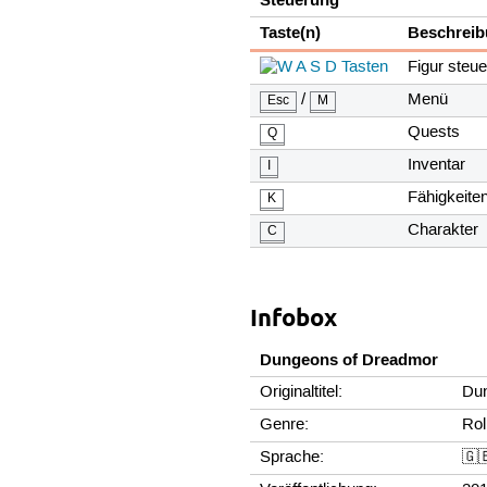
Taste(n)
Beschrei
Figur steue
/
Menü
Esc
M
Quests
Q
Inventar
I
Fähigkeite
K
Charakter
C
Infobox
Dungeons of Dreadmor
Originaltitel:
Du
Genre:
Rol
Sprache:
🇬