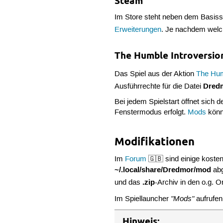
Steam
Im Store steht neben dem Basiss
Erweiterungen
. Je nachdem welch
The Humble Introversio
Das Spiel aus der Aktion
The Hum
Dred
Ausführrechte für die Datei
Bei jedem Spielstart öffnet sich d
Fenstermodus erfolgt.
Mods
könn
Modifikationen
Im
Forum
🇬🇧 sind einige koste
~/.local/share/Dredmor/mod
abg
.zip
und das
-Archiv in den o.g.
"Mods"
Im Spiellauncher
aufrufen
Hinweis: