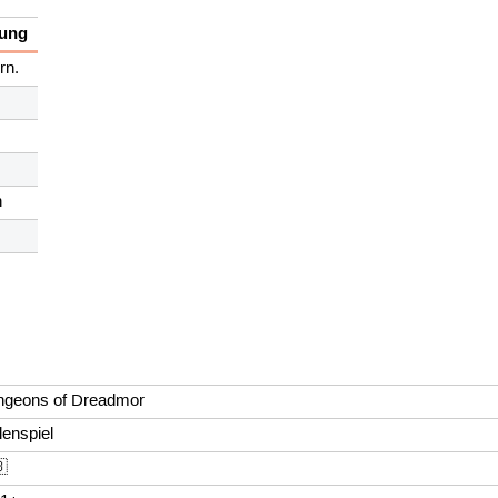
bung
rn.
n
ngeons of Dreadmor
lenspiel
