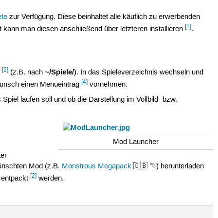
ete
zur Verfügung. Diese beinhaltet alle käuflich zu erwerbenden
[1]
 kann man diesen anschließend über letzteren installieren
.
[2]
~/Spiele/
n
(z.B. nach
). In das Spieleverzeichnis wechseln und
[4]
unsch einen Menüeintrag
vornehmen.
Spiel laufen soll und ob die Darstellung im Vollbild- bzw.
Mod Launcher
er
ünschten Mod (z.B.
Monstrous Megapack
🇬🇧 ⮷) herunterladen
[2]
entpackt
werden.