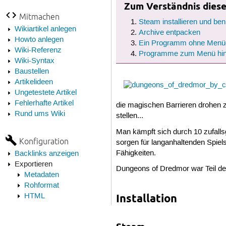
Zum Verständnis dieses
Mitmachen
Steam installieren und be
Wikiartikel anlegen
Archive entpacken
Howto anlegen
Ein Programm ohne Menüei
Wiki-Referenz
Programme zum Menü hin
Wiki-Syntax
Baustellen
Artikelideen
Ungetestete Artikel
Fehlerhafte Artikel
die magischen Barrieren drohen 
Rund ums Wiki
stellen...
Man kämpft sich durch 10 zufalls
Konfiguration
sorgen für langanhaltenden Spie
Fähigkeiten.
Backlinks anzeigen
Exportieren
Dungeons of Dredmor war Teil de
Metadaten
Rohformat
HTML
Installation