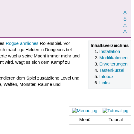
⚓︎
⚓︎
⚓︎
⚓︎
les
Rogue-ähnliches
Rollenspiel. Vor
Inhaltsverzeichnis
rch mächtige Helden in Dungeons tief
Installation
nderte wuchs seine Macht immer mehr und
Modifikationen
hnt wird, wagt es sich dem Kampf zu
Erweiterungen
Tastenkürzel
Infobox
ndieren dem Spiel zusätzliche Level und
Links
de, Waffen, Monster, Räume und
Menü
Tutorial