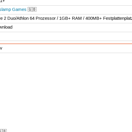
11+
slamp Games
🇬🇧
e 2 Duo/Athlon 64 Prozessor / 1GB+ RAM / 400MB+ Festplattenplat
wnload
iv
🇧