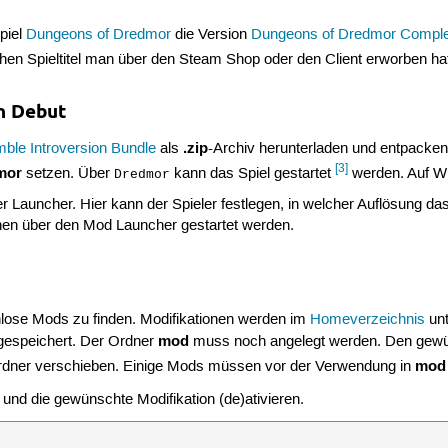
piel
Dungeons of Dredmor
die Version
Dungeons of Dredmor Compl
en Spieltitel man über den Steam Shop oder den Client erworben hat
n Debut
.zip
ble Introversion Bundle
als
-Archiv herunterladen und entpacke
[3]
mor
setzen. Über
kann das Spiel gestartet
werden. Auf W
Dredmor
er Launcher. Hier kann der Spieler festlegen, in welcher Auflösung das 
en über den Mod Launcher gestartet werden.
nlose Mods zu finden. Modifikationen werden im
Homeverzeichnis
unt
mod
espeichert. Der Ordner
muss noch angelegt werden. Den gew
mod
 Ordner verschieben. Einige Mods müssen vor der Verwendung in
 und die gewünschte Modifikation (de)ativieren.