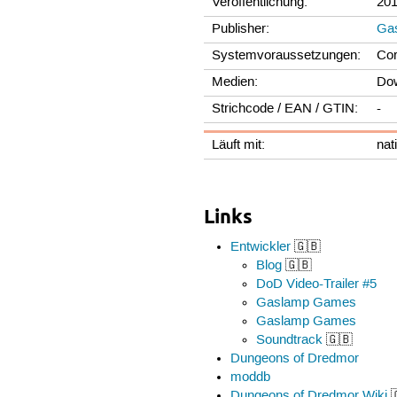
Veröffentlichung:
20
Publisher:
Ga
Systemvoraussetzungen:
Cor
Medien:
Do
Strichcode / EAN / GTIN:
-
Läuft mit:
nat
Links
Entwickler
🇬🇧
Blog
🇬🇧
DoD Video-Trailer #5
Gaslamp Games
Gaslamp Games
Soundtrack
🇬🇧
Dungeons of Dredmor
moddb
Dungeons of Dredmor Wiki
