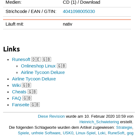
Medien:
CD (1) / Download
Strichcode / EAN / GTIN:
4041098005030
Läuft mit:
nativ
Links
Runesoft
🇩🇪 🇬🇧
Onlineshop Linux
🇬🇧
Airline Tycoon Deluxe
Airline Tycoon Deluxe
Wiki
🇬🇧
Cheats
🇬🇧
FAQ
🇬🇧
Fanseite
🇬🇧
Diese Revision
wurde am 10. Februar 2020 10:59 von
Heinrich_Schwietering
erstellt.
Die folgenden Schlagworte wurden dem Artikel zugewiesen:
Strategie
,
Spiele
,
unfreie Software
,
USK0
,
Linux-Spiel
,
Loki
,
RuneSoft
,
gog