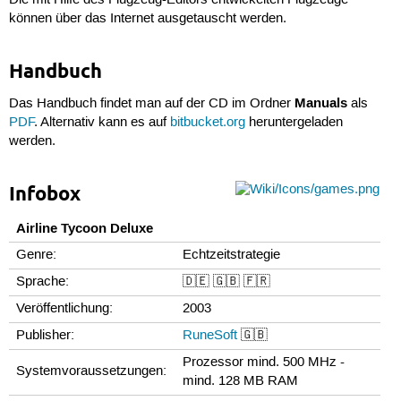
Die mit Hilfe des Flugzeug-Editors entwickelten Flugzeuge
können über das Internet ausgetauscht werden.
Handbuch
Manuals
Das Handbuch findet man auf der CD im Ordner
als
PDF
. Alternativ kann es auf
bitbucket.org
heruntergeladen
werden.
Infobox
Airline Tycoon Deluxe
Genre:
Echtzeitstrategie
Sprache:
🇩🇪 🇬🇧 🇫🇷
Veröffentlichung:
2003
Publisher:
RuneSoft
🇬🇧
Prozessor mind. 500 MHz -
Systemvoraussetzungen:
mind. 128 MB RAM