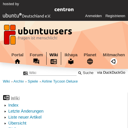
hosted by
Anmelden
Registrieren
Portal
Forum
Wiki
Ikhaya
Planet
Mitmachen
via DuckDuckGo
Wiki
Archiv
Spiele
Airline Tycoon Deluxe
Wiki
Index
Letzte Änderungen
Liste neuer Artikel
Übersicht