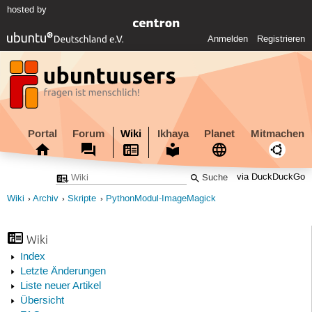
hosted by
Anmelden
Registrieren
Portal
Forum
Wiki
Ikhaya
Planet
Mitmachen
via DuckDuckGo
Wiki
Archiv
Skripte
PythonModul-ImageMagick
Wiki
Index
Letzte Änderungen
Liste neuer Artikel
Übersicht