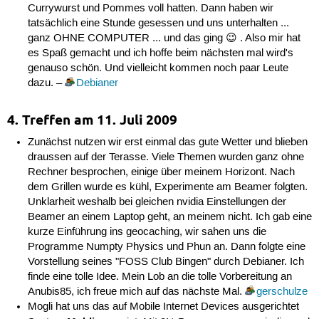
Currywurst und Pommes voll hatten. Dann haben wir
tatsächlich eine Stunde gesessen und uns unterhalten ...
ganz OHNE COMPUTER ... und das ging 😉 . Also mir hat
es Spaß gemacht und ich hoffe beim nächsten mal wird's
genauso schön. Und vielleicht kommen noch paar Leute
dazu. –
Debianer
4. Treffen am 11. Juli 2009
Zunächst nutzen wir erst einmal das gute Wetter und blieben
draussen auf der Terasse. Viele Themen wurden ganz ohne
Rechner besprochen, einige über meinem Horizont. Nach
dem Grillen wurde es kühl, Experimente am Beamer folgten.
Unklarheit weshalb bei gleichen nvidia Einstellungen der
Beamer an einem Laptop geht, an meinem nicht. Ich gab eine
kurze Einführung ins geocaching, wir sahen uns die
Programme Numpty Physics und Phun an. Dann folgte eine
Vorstellung seines "FOSS Club Bingen" durch Debianer. Ich
finde eine tolle Idee. Mein Lob an die tolle Vorbereitung an
Anubis85, ich freue mich auf das nächste Mal.
gerschulze
Mogli hat uns das auf Mobile Internet Devices ausgerichtet