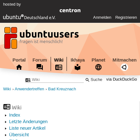
hosted by
Anmelden
Registrieren
Portal
Forum
Wiki
Ikhaya
Planet
Mitmachen
via DuckDuckGo
Wiki
Anwendertreffen
Bad Kreuznach
Wiki
Index
Letzte Änderungen
Liste neuer Artikel
Übersicht