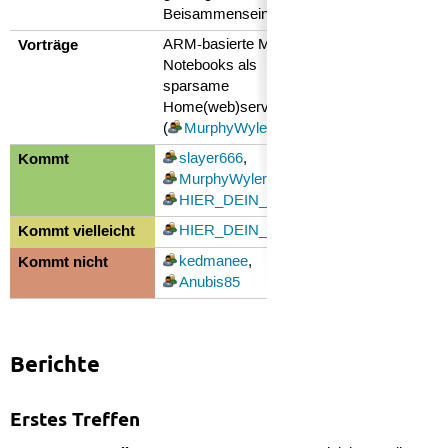
Beisammensein
Vorträge
ARM-basierte Mini-
Notebooks als
sparsame
Home(web)server
(
MurphyWyler
)
Kommt
slayer666
,
MurphyWyler
,
HIER_DEIN_NAME
Kommt vielleicht
HIER_DEIN_NAME
Kommt nicht
kedmanee
,
Anubis85
Berichte
Erstes Treffen