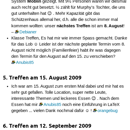
Moblin
System
gezeigt. Mit 9½ Personen waren wir diesmal
auch recht gut besetzt. ½ zählt für Murphy's Tochter, die uns
gut unterhalten hat 😉 . Mehr Kapazität gibt das
Schützenhaus allemal her, d.h. alle die schon immer mal
nächstes Treffen
8. August
kommen wollten: unser
ist am
!
–
Debianer
Klasse Treffen, Es hat mir wie immer Spass gemacht. Danke
für das Lob ☺ Leider ist der nächste geplante Termin vom 8.
August nicht möglich (Familienfeier) habt ihr was dagegen
den Termin für den August auf den 15. zu verschieben?
Anubis85
5. Treffen am 15. August 2009
Ich war am 15. August zum ersten Mal dabei und mir hat es
sehr gut gefallen. Tolle Location, super nette Leute,
interessante Themen und leckeres Essen 😉 . Nach dem
Essen hat mir
Anubis85
noch eine Einführung in LaTeX
gegeben ... vielen Dank nochmal dafür ☺ !
orangebug
6. Treffen am 12. September 2009