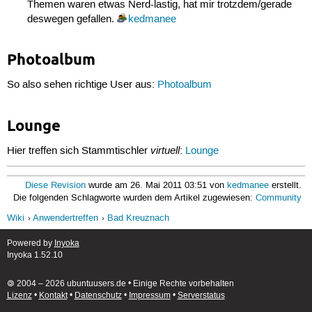
Themen waren etwas Nerd-lastig, hat mir trotzdem/gerade
deswegen gefallen.
kedmanee
Photoalbum
So also sehen richtige User aus:
Photoalbum
Lounge
virtuell
Hier treffen sich Stammtischler
:
Lounge
Diese Revision
wurde am 26. Mai 2011 03:51 von
kedmanee
erstellt.
Die folgenden Schlagworte wurden dem Artikel zugewiesen:
Community
Wiki
Anwendertreffen
Bad Kreuznach
Powered by
Inyoka
Inyoka 1.52.10
🄯 2004 – 2026 ubuntuusers.de • Einige Rechte vorbehalten
Lizenz
•
Kontakt
•
Datenschutz
•
Impressum
•
Serverstatus