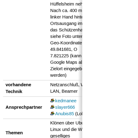
Hüffelsheim nehmen.
Nach ca. 400 m liegt
linker Hand hinterm
Ortsausgang im Wald
das Schützenhaus
siehe Foto unten)
Geo-Koordinate: N
49.841681, O
7.821225 (kann so in
Google Maps als
Zielort eingegeben
werden)
vorhandene
Netzanschluß, W-
Technik
LAN, Beamer
kedmanee
Ansprechpartner
slayer666
Anubis85
(Lokation)
Klönen über Ubuntu,
Linux und die Welt,
Themen
geselliges