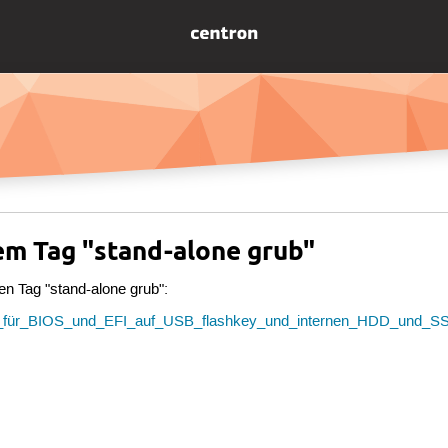
em Tag "stand-alone grub"
en Tag "stand-alone grub":
ub_für_BIOS_und_EFI_auf_USB_flashkey_und_internen_HDD_und_S