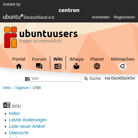
hosted by
Anmelden
Registrieren
Portal
Forum
Wiki
Ikhaya
Planet
Mitmachen
via DuckDuckGo
Wiki
Tagliste
USB
Wiki
Index
Letzte Änderungen
Liste neuer Artikel
Übersicht