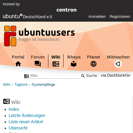
hosted by
Anmelden
Registrieren
Portal
Forum
Wiki
Ikhaya
Planet
Mitmachen
via DuckDuckGo
Wiki
Tagliste
Systempflege
Wiki
Index
Letzte Änderungen
Liste neuer Artikel
Übersicht