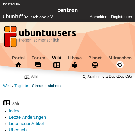
hosted by
Anmelden
Registrieren
Portal
Forum
Wiki
Ikhaya
Planet
Mitmachen
via DuckDuckGo
Wiki
Tagliste
Streams sichern
Wiki
Index
Letzte Änderungen
Liste neuer Artikel
Übersicht