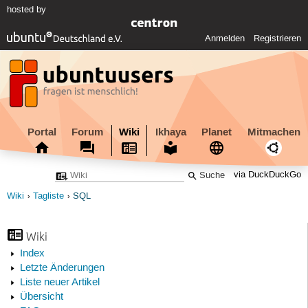
hosted by
Anmelden
Registrieren
Portal
Forum
Wiki
Ikhaya
Planet
Mitmachen
via DuckDuckGo
Wiki
Tagliste
SQL
Wiki
Index
Letzte Änderungen
Liste neuer Artikel
Übersicht