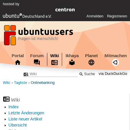
hosted by
Anmelden
Registrieren
Portal
Forum
Wiki
Ikhaya
Planet
Mitmachen
via DuckDuckGo
Wiki
Tagliste
Onlinebanking
Wiki
Index
Letzte Änderungen
Liste neuer Artikel
Übersicht