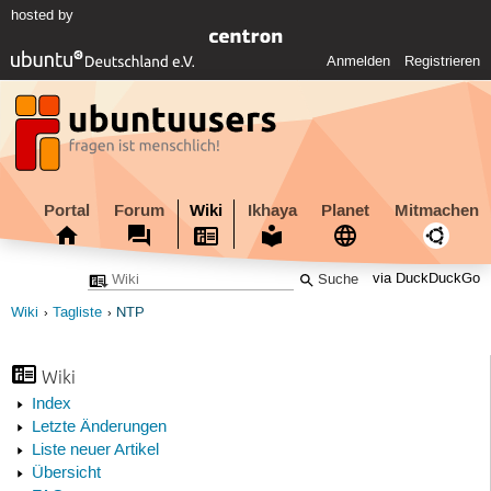
hosted by
Anmelden
Registrieren
Portal
Forum
Wiki
Ikhaya
Planet
Mitmachen
via DuckDuckGo
Wiki
Tagliste
NTP
Wiki
Index
Letzte Änderungen
Liste neuer Artikel
Übersicht