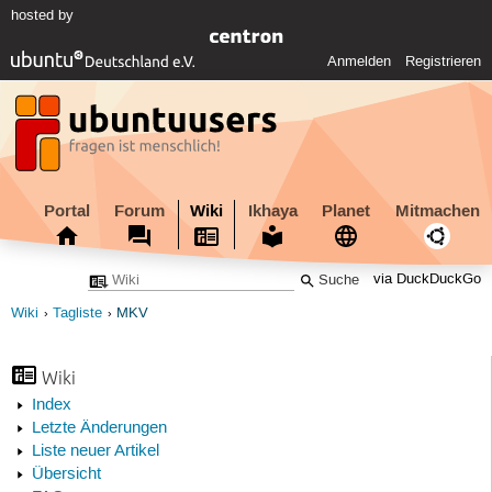
hosted by
Anmelden
Registrieren
Portal
Forum
Wiki
Ikhaya
Planet
Mitmachen
via DuckDuckGo
Wiki
Tagliste
MKV
Wiki
Index
Letzte Änderungen
Liste neuer Artikel
Übersicht