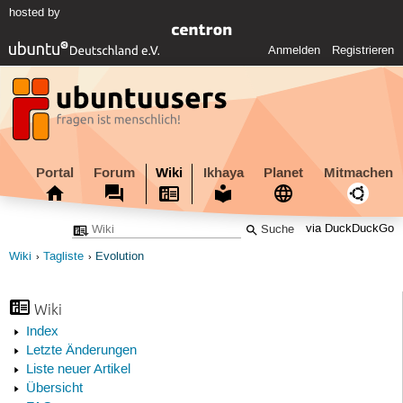
hosted by
Anmelden
Registrieren
Portal
Forum
Wiki
Ikhaya
Planet
Mitmachen
via DuckDuckGo
Wiki
Tagliste
Evolution
Wiki
Index
Letzte Änderungen
Liste neuer Artikel
Übersicht