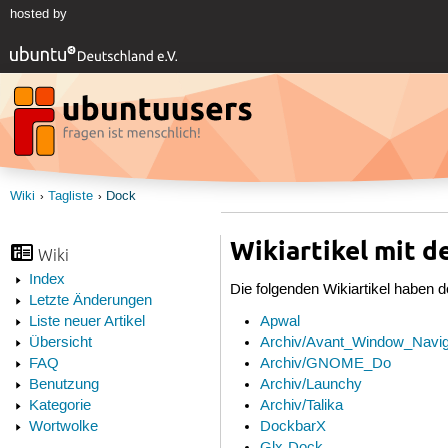
hosted by
Wiki
Tagliste
Dock
Wikiartikel mit 
Wiki
Index
Die folgenden Wikiartikel haben 
Letzte Änderungen
Apwal
Liste neuer Artikel
Archiv/Avant_Window_Navig
Übersicht
Archiv/GNOME_Do
FAQ
Archiv/Launchy
Benutzung
Archiv/Talika
Kategorie
DockbarX
Wortwolke
Glx-Dock