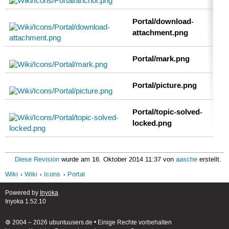
Portal/download-
attachment.png
Portal/mark.png
Portal/picture.png
Portal/topic-solved-
locked.png
Diese Revision
wurde am 16. Oktober 2014 11:37 von
aasche
erstellt.
Wiki
Wiki
Icons
Portal
Powered by
Inyoka
Inyoka 1.52.10
🄯 2004 – 2026 ubuntuusers.de • Einige Rechte vorbehalten