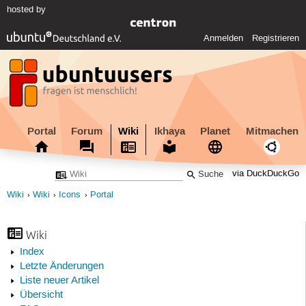
hosted by
Anmelden
Registrieren
Portal
Forum
Wiki
Ikhaya
Planet
Mitmachen
via DuckDuckGo
Wiki
Wiki
Icons
Portal
Wiki
Index
Letzte Änderungen
Liste neuer Artikel
Übersicht