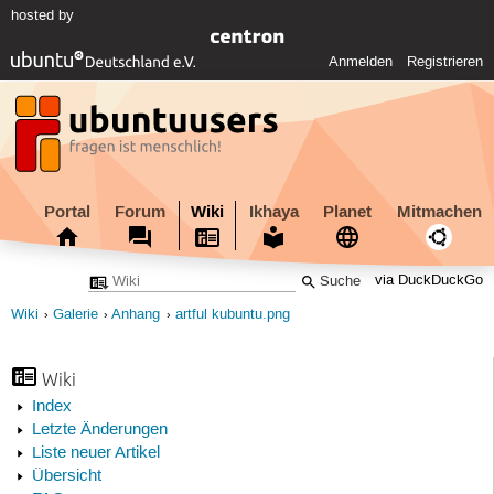
hosted by
Anmelden
Registrieren
Portal
Forum
Wiki
Ikhaya
Planet
Mitmachen
via DuckDuckGo
Wiki
Galerie
Anhang
artful kubuntu.png
Wiki
Index
Letzte Änderungen
Liste neuer Artikel
Übersicht