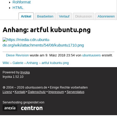
Rohformat
HTML
Artikel
Bearbeiten
Verlauf
Diskussion
Abonnieren
Anhang: artful kubuntu.png
Diese Revision
wurde am 9. März 2018 23:54 von
ubuntuusers
erstellt.
Wiki
Galerie
Anhang
artful kubuntu.png
Powered by
Inyoka
Inyoka 1.52.10
🄯 2004 – 2026 ubuntuusers.de • Einige Rechte vorbehalten
Lizenz
•
Kontakt
•
Datenschutz
•
Impressum
•
Serverstatus
Serverhosting
gespendet von