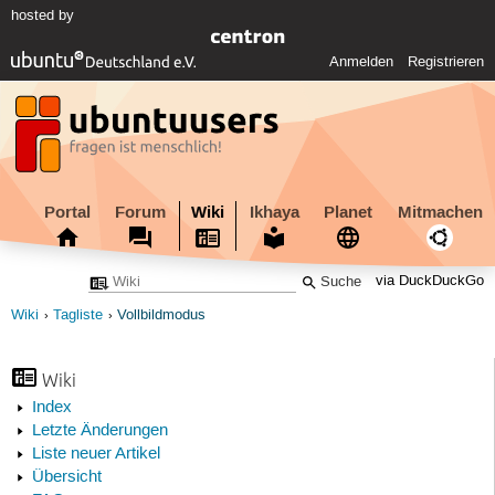
hosted by
Anmelden
Registrieren
Portal
Forum
Wiki
Ikhaya
Planet
Mitmachen
via DuckDuckGo
Wiki
Tagliste
Vollbildmodus
Wiki
Index
Letzte Änderungen
Liste neuer Artikel
Übersicht