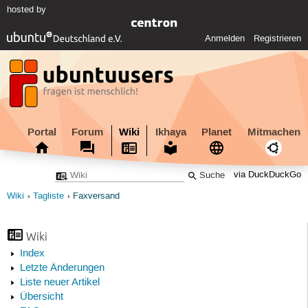
hosted by
Anmelden
Registrieren
Portal
Forum
Wiki
Ikhaya
Planet
Mitmachen
via DuckDuckGo
Wiki
Tagliste
Faxversand
Wiki
Index
Letzte Änderungen
Liste neuer Artikel
Übersicht