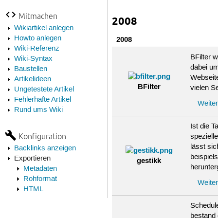
Mitmachen
2008
Wikiartikel anlegen
Howto anlegen
2008
Wiki-Referenz
BFilter 
Wiki-Syntax
dabei u
Baustellen
Webseite
Artikelideen
BFilter
vielen S
Ungetestete Artikel
Fehlerhafte Artikel
Weiter
Rund ums Wiki
Ist die 
Konfiguration
speziel
lässt si
Backlinks anzeigen
beispiel
Exportieren
gestikk
herunter
Metadaten
Rohformat
Weiter
HTML
Schedule
bestand 