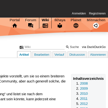
Anmelden
Registrieren
Portal
Forum
Wiki
Ikhaya
Planet
Mitmachen
via DuckDuckGo
Artikel
Bearbeiten
Verlauf
Diskussion
Abonnieren
jekte vorstellt, um sie so einem breiteren
Inhaltsverzeichnis
Community, aber auch generell solche, die
2008
2009
2010
ung“ und listet sie nach dem
2011
ant sein könnte, kann jederzeit eine
2012