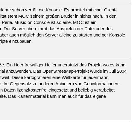
e schon verrät, die Konsole. Es arbeitet mit einer Client-
lität steht MOC seinem großen Bruder in nichts nach. In den
Perle. Music on Console ist so eine. MOC ist ein
tur. Der Server übernimmt das Abspielen der Datei oder des
 aber auch möglich den Server alleine zu starten und per Konsole
ipte einzubauen.
e. Ein Heer freiwilliger Helfer unterstützt das Projekt wo es kann.
rial anzuwenden. Das OpenStreetMap-Projekt wurde im Juli 2004
ltweit. Diese kartografieren eine Weltkarte für jedermann,
n. Im Gegensatz zu anderen Anbietern von Geoinformationen -
en Daten lizenzkostenfrei eingesetzt und beliebig verarbeitet
seite. Das Kartenmaterial kann man auch für das eigene