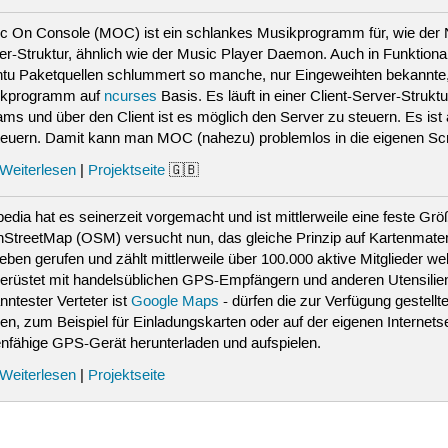
c On Console (MOC) ist ein schlankes Musikprogramm für, wie der Nam
er-Struktur, ähnlich wie der Music Player Daemon. Auch in Funktiona
tu Paketquellen schlummert so manche, nur Eingeweihten bekannte, 
ikprogramm auf
ncurses
Basis. Es läuft in einer Client-Server-Struk
ams und über den Client ist es möglich den Server zu steuern. Es ist
teuern. Damit kann man MOC (nahezu) problemlos in die eigenen Scr
Weiterlesen
|
Projektseite
🇬🇧
pedia hat es seinerzeit vorgemacht und ist mittlerweile eine feste Größ
StreetMap (OSM) versucht nun, das gleiche Prinzip auf Kartenmate
Leben gerufen und zählt mittlerweile über 100.000 aktive Mitglieder we
erüstet mit handelsüblichen GPS-Empfängern und anderen Utensilie
nntester Verteter ist
Google Maps
- dürfen die zur Verfügung gestellt
en, zum Beispiel für Einladungskarten oder auf der eigenen Internet
enfähige GPS-Gerät herunterladen und aufspielen.
Weiterlesen
|
Projektseite