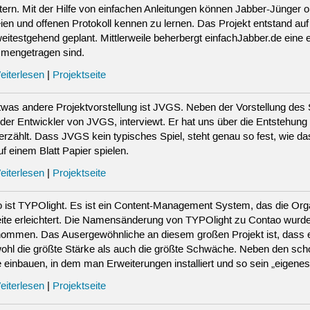
htern. Mit der Hilfe von einfachen Anleitungen können Jabber-Jünger 
eien und offenen Protokoll kennen zu lernen. Das Projekt entstand 
eitestgehend geplant. Mittlerweile beherbergt einfachJabber.de eine
mengetragen sind.
eiterlesen
|
Projektseite
twas andere Projektvorstellung ist JVGS. Neben der Vorstellung des
 der Entwickler von JVGS, interviewt. Er hat uns über die Entstehun
erzählt. Dass JVGS kein typisches Spiel, steht genau so fest, wie dass
f einem Blatt Papier spielen.
eiterlesen
|
Projektseite
 ist TYPOlight. Es ist ein Content-Management System, das die Organ
te erleichtert. Die Namensänderung von TYPOlight zu Contao wurde
ommen. Das Ausergewöhnliche an diesem großen Projekt ist, dass es
wohl die größte Stärke als auch die größte Schwäche. Neben den s
 einbauen, in dem man Erweiterungen installiert und so sein „eigen
eiterlesen
|
Projektseite