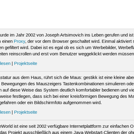
wurde im Jahr 2002 von Joseph Artsimovich ins Leben gerufen und ist 
m einen
Proxy
, der vor dem Browser geschaltet wird. Einmal aktivier
n gefiltert wird. Dabei ist es egal ob es sich um Werbebilder, Werb
eiten reinscrollen und erst vom Benutzer weggeklickt werden müssen
lesen
|
Projektseite
Tastatur aus dem Haus, rührt sich die Maus: gestikk ist eine kleine ab
le Bewegungen des Mauszeigers Tastenkombinationen simulieren od
ch auf diese Weise das System deutlich komfortabler bedienen und vie
sweise festlegen, dass sich bei einer kreisförmigen Bewegung des Ma
gefahren oder ein Bildschirmfoto aufgenommen wird.
lesen
|
Projektseite
World ist eine seit 2002 verfügbare Internetplattform zur einfache
das Projekt ausschließlich aus einem Java-Webstart-Clienten der oh