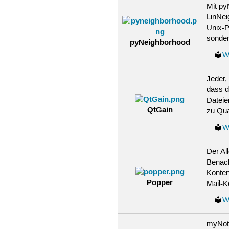
Mit py
LinNei
Unix-P
sonder
pyNeighborhood
W
Jeder,
dass d
Dateie
QtGain
zu Qua
W
Der Al
Benach
Konten
Popper
Mail-K
W
myNote