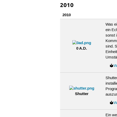
2010
2010
Was ei
ein Ec
sonst 
Komman
sind. 
0 A.D.
Einhei
Umstän
W
Shutte
instal
Progra
Shutter
auszus
W
Ein we