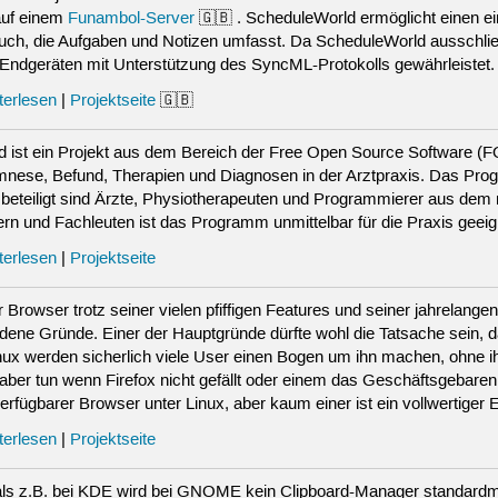
auf einem
Funambol-Server
🇬🇧 . ScheduleWorld ermöglicht einen ei
ch, die Aufgaben und Notizen umfasst. Da ScheduleWorld ausschließli
Endgeräten mit Unterstützung des SyncML-Protokolls gewährleistet.
terlesen
|
Projektseite
🇬🇧
st ein Projekt aus dem Bereich der Free Open Source Software (F
nese, Befund, Therapien und Diagnosen in der Arztpraxis. Das Prog
 beteiligt sind Ärzte, Physiotherapeuten und Programmierer aus dem
n und Fachleuten ist das Programm unmittelbar für die Praxis geeig
terlesen
|
Projektseite
 Browser trotz seiner vielen pfiffigen Features und seiner jahrelangen 
dene Gründe. Einer der Hauptgründe dürfte wohl die Tatsache sein, d
nux werden sicherlich viele User einen Bogen um ihn machen, ohne 
 aber tun wenn Firefox nicht gefällt oder einem das Geschäftsgebare
rfügbarer Browser unter Linux, aber kaum einer ist ein vollwertiger Ers
terlesen
|
Projektseite
ls z.B. bei KDE wird bei GNOME kein Clipboard-Manager standardmäßig