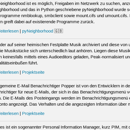
Neighborhood ist es möglich, Freigaben im Netzwerk zu suchen, anzu
ghborhood und das in Python geschriebene pyNeighborhood wurde sch
rogramme nmblookup, smbclient sowie mount.cifs und umount.cifs. E
n greift dabei auf existierende Programme zurück.
eiterlesen
|
pyNeighborhood
🇬🇧
 der auf seiner heimischen Festplatte Musik archiviert und diese vo
ie Musikstücke sich unterschiedlich laut anhören. Liegen diese Musik
n keinesfalls mittels eines Audioeditors geladen, Peak-normalisiert u
litätseinbußen führt.
eiterlesen
|
Projektseite
lgemeine E-Mail Benachrichtiger Popper ist von den Entwicklern in d
richtiger für neue E-Mails, der sich in das Benachrichtigungsmenü v
. Die E-Mails des Posteingangs werden im Benachrichtigungsmenü ein
onto angezeigt. Das Verhalten und die angezeigten Information über ne
eiterlesen
|
Projektseite
s ist ein sogenannter Personal Information Manager, kurz PIM, mit 