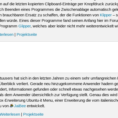
 auf die letzten kopierten Clipboard-Einträge per Knopfdruck zurück
ach Beenden eines Programmes die Zwischenablage automatisch gele
en brauchbaren Ersatz zu schaffen, der die Funktionen von
Klipper
– s
ellen würde. Eines dieser Programme fand seinen Anfang hier im For
 Programm
Glipper
, welches aber leider nicht mehr weiterentwickelt 
terlesen
|
Projektseite
tuusers hat sich in den letzten Jahren zu einem sehr umfangreichen 
Überblick verliert. Gerade neu hinzugekommene Anwender hadern ger
dert, Informationen gefunden oder schnell etwas nachgesehen werden 
als dem Anwender übersichtlich zur Verfügung stellt. Genau dies wir
fox-Erweiterung Ubuntu-it Menu, einer Erweiterung die vom italienis
u von
JaiBee
entwickelt.
Weiterlesen
|
Projektseite