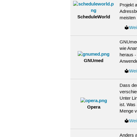
Projekt 
Adressbu
ScheduleWorld
meisten 
Wei
GNUmed i
wie Anam
heraus -
GNUmed
Anwender
Wei
Dass der
verschie
Unter Li
ist. Was
Opera
Menge ve
Wei
Anders a