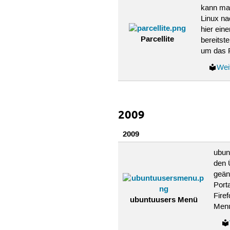
kann man
Linux n
hier ein
Parcellite
bereitst
um das
Wei
2009
2009
ubun
den 
geän
Port
Fire
ubuntuusers Menü
Men