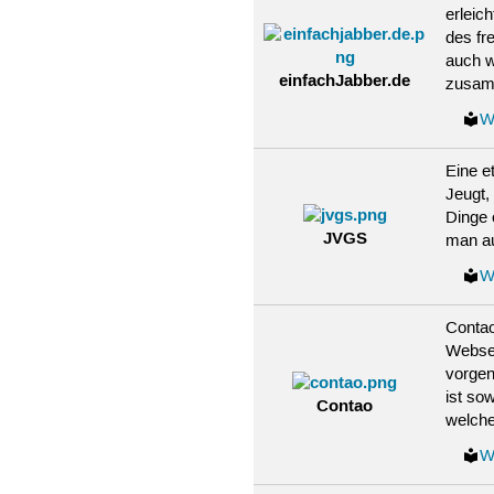
erleic
des fr
auch w
einfachJabber.de
zusam
W
Eine e
Jeugt,
Dinge 
JVGS
man au
W
Contao
Websei
vorgen
ist so
Contao
welche
W