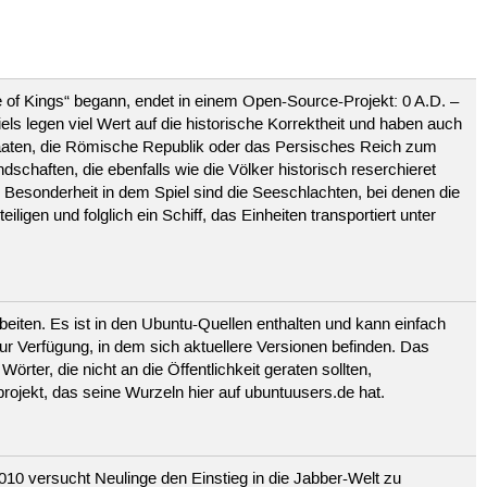
ge of Kings“ begann, endet in einem Open-Source-Projekt: 0 A.D. –
els legen viel Wert auf die historische Korrektheit und haben auch
taaten, die Römische Republik oder das Persisches Reich zum
schaften, die ebenfalls wie die Völker historisch reserchieret
 Besonderheit in dem Spiel sind die Seeschlachten, bei denen die
ligen und folglich ein Schiff, das Einheiten transportiert unter
eiten. Es ist in den Ubuntu-Quellen enthalten und kann einfach
ur Verfügung, in dem sich aktuellere Versionen befinden. Das
ter, die nicht an die Öffentlichkeit geraten sollten,
ojekt, das seine Wurzeln hier auf ubuntuusers.de hat.
2010 versucht Neulinge den Einstieg in die Jabber-Welt zu