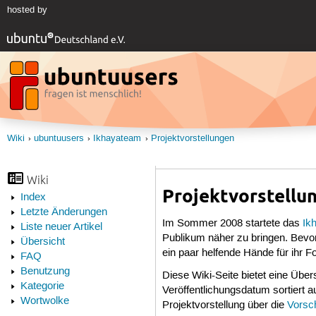
hosted by
Wiki
ubuntuusers
Ikhayateam
Projektvorstellungen
Wiki
Projektvorstellu
Index
Letzte Änderungen
Im Sommer 2008 startete das
Ik
Liste neuer Artikel
Publikum näher zu bringen. Bevor
Übersicht
ein paar helfende Hände für ihr F
FAQ
Benutzung
Diese Wiki-Seite bietet eine Über
Kategorie
Veröffentlichungsdatum sortiert a
Wortwolke
Projektvorstellung über die
Vorsc