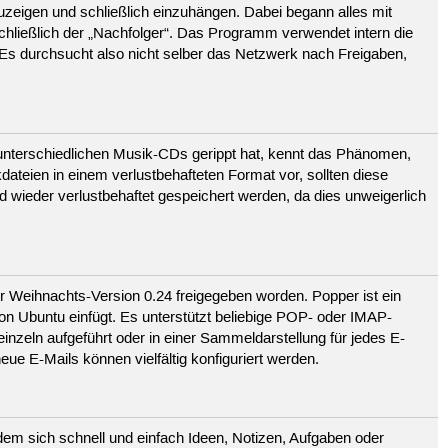
zeigen und schließlich einzuhängen. Dabei begann alles mit
ließlich der „Nachfolger“. Das Programm verwendet intern die
s durchsucht also nicht selber das Netzwerk nach Freigaben,
n unterschiedlichen Musik-CDs gerippt hat, kennt das Phänomen,
dateien in einem verlustbehafteten Format vor, sollten diese
nd wieder verlustbehaftet gespeichert werden, da dies unweigerlich
er Weihnachts-Version 0.24 freigegeben worden. Popper ist ein
on Ubuntu einfügt. Es unterstützt beliebige POP- oder IMAP-
zeln aufgeführt oder in einer Sammeldarstellung für jedes E-
ue E-Mails können vielfältig konfiguriert werden.
dem sich schnell und einfach Ideen, Notizen, Aufgaben oder