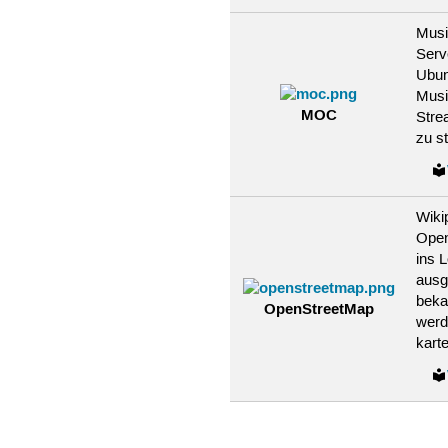
Musi
Serv
Ubun
Mus
MOC
Stre
zu s
Wiki
Open
ins 
ausg
beka
OpenStreetMap
werd
kart