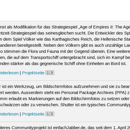
nst als Modifikation für das Strategiespiel „Age of Empires II: The A
htzeit-Strategiespiel das seinesgleichen sucht. Die Entwickler des Spi
in dem Spiel Völker wie das Karthagisches Reich, die Hellenische S
dieren bereitgestellt. Neben den Völkern gibt es auch unzählige Land
So stimmen die Flora und Fauna mit der Gegend überein. Eine weitere
ten, die auf dem Transportschiff untergebracht sind, sich im Kampf betei
den stärker als das gegnerische Schiff ohne Einheiten an Bord ist.
eiterlesen
|
Projektseite
🇬🇧
r ist ein Werkzeug, um Bildschirmfotos aufzunehmen und sie zu bearb
liert werden. Ausserdem steht ein Personal Package Archives (PPA) z
mm erlaubt es Markierungen auf den Bildschirmfotos zu setzen oder Wör
chwärzen oder zu verwischen. Shutter ist ein typisches Communitypr
eiterlesen
|
Projektseite
🇬🇧
iteres Communityprojekt ist einfachJabber.de, das seit dem 1. April 