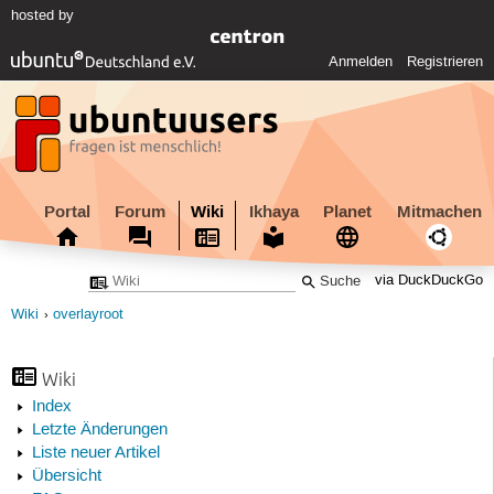
hosted by
Anmelden
Registrieren
Portal
Forum
Wiki
Ikhaya
Planet
Mitmachen
via DuckDuckGo
Wiki
overlayroot
Wiki
Index
Letzte Änderungen
Liste neuer Artikel
Übersicht