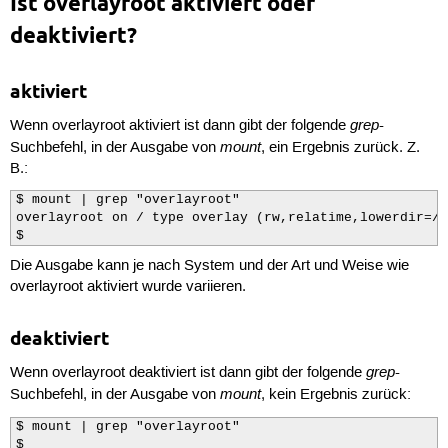
Ist overlayroot aktiviert oder
 40
#  * overlayroot=crypt:PARAMETERS
 41
#    use an encrypted [dmcrypt] device as the 
deaktiviert?
 42
#    are comma delimited key=value pairs.
 43
#
 44
#    available parameters are:
aktiviert
 45
#     * dev: default: "" [REQUIRED]
 46
#       use given device for backing filesyste
grep
Wenn overlayroot aktiviert ist dann gibt der folgende
-
 47
#     * mapname: default: "secure"
 48
#       the name of the map device to be creat
mount
Suchbefehl, in der Ausgabe von
, ein Ergebnis zurück. Z.
 49
#     * pass: default: ""
B.:
 50
#       if not provided or empty, password is 
 51
#       the generated password will be stored 
$ mount | grep "overlayroot"

 52
#       /run/initramfs/overlayroot.passwd
overlayroot on / type overlay (rw,relatime,lowerdir=/m
 53
#     * fstype: default: "ext4"
$ 
 54
#       mapname=mapper,pass=foo,fstype=ext4,mk
 55
#     * mkfs: default: 1
Die Ausgabe kann je nach System und der Art und Weise wie
 56
#         0: never create filesystem
overlayroot aktiviert wurde variieren.
 57
#         1: if pass is given and mount fails,
 58
#            if no pass given, create new
 59
#         2: if pass is given and mount fails,
deaktiviert
 60
#            if no pass given, create new
 61
#     * timeout: default: 0
grep
Wenn overlayroot deaktiviert ist dann gibt der folgende
-
 62
#       if 'dev' provided does not exist, wait
mount
Suchbefehl, in der Ausgabe von
, kein Ergebnis zurück:
 63
#       it to appear.
 64
#     * see COMMON PARAMETERS
$ mount | grep "overlayroot"

 65
#
$ 