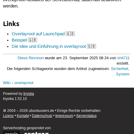
der Schreibschutz dauerhaft deaktiviert
 93
#
werden.
 94
#  * debug: default: 0
 95
#     allowed values: 0, 1
 96
#     enable debug output if set to 1
Links
 97
#
 98
#  * dir: default: "/overlay"
Overlayroot auf Launchpad
🇬🇧
 99
#    the directory under the filesystem to use
100
#    default is to use top level directory.  F
Beispiel
🇬🇧
101
#    'dir=my-tests/run1' and later 'dir=my-tes
Die Idee und Einführung in overlayroot
🇬🇧
102
#
103
#  * driver: default: "auto"
Diese Revision
wurde am 23. September 2025 08:24 von
sh4711
104
#    This can be 'overlay' or 'overlayfs'.  It
erstellt.
105
#    is used to provide the overlay and the en
Die folgenden Schlagworte wurden dem Artikel zugewiesen:
Sicherheit
,
106
#    The default value is almost certainly cor
System
107
#
108
# overlayroot_cfgdisk:
Wiki
overlayroot
109
#  * default: 'disabled'
110
#    If this variable is set, it references a 
Powered by
Inyoka
111
#    may exist, and include a 'overlayroot.con
Inyoka 1.52.10
112
#    If a such a device exists, then it's over
113
#    set overlayroot as above.
114
#
🄯 2004 – 2026 ubuntuusers.de • Einige Rechte vorbehalten
115
#    examples:
Lizenz
•
Kontakt
•
Datenschutz
•
Impressum
•
Serverstatus
116
#    * overlayroot_cfgdisk="LABEL=OROOTCFG"
117
#    * overlayroot_cfgdisk="/dev/vdb"
Serverhosting
gespendet von
118
#