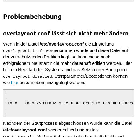
 66
#    examples:
 67
#      crypt:mapname=mapper,pass=foo,fstype=ex
 68
#      crypt:mapname=mapper,pass=foo,fstype=ex
Problembehebung
 69
#      crypt:dev=xvdb
 70
#
 71
#  * overlayroot=disabled
 72
#    if set explicitly to 'disabled', or an em
overlayroot.conf lässt sich nicht mehr ändern
 73
#    overlayroot will do nothing.
 74
#
/etc/overlayroot.conf
Wenn in der Datei
die Einstellung
 75
#
vorgenommen wurde und diese Datei auf
overlayroot=tmpfs
 76
# COMMON PARAMETERS:
der zu schützenden Partition liegt, so kann diese nach
 77
#   The following parameters are supported for
 78
#   values above.
erfolgreichem Neustart nicht mehr dauerhaft editiert werden. Hier
 79
#   * swap: default: 0
hilft ein Neustart des Systems und das Setzten der Bootoption
 80
#     allowed values: 0, 1
. Startparameter/Bootoptionen können
overlayroot=disabled
 81
#     indicate if swap partitions should be al
wie
hier
beschrieben hinzugefügt werden.
 82
#     are removed from /etc/fstab to disable s
 83
#     Swap *files* are always disabled, indepe
.

 84
#
.

 85
#   * recurse: default: 1
linux	/boot/vmlinuz-5.15.0-48-generic root=UUID=ae875d31-cc84-4349-95d7-01a82ad76d61 ro   quiet splash $vt_handoff overlayroot=disabled

 86
#     allowed values: 0, 1
.

 87
#     indicate if all mounts should be made re
.
 88
#     if set to 1, then all filesystems will b
 89
#     if set to 0, only root will be set to re
Nachdem der Startprozess abgeschlossen wurde kann die Datei
 90
#     to other filesystems will be permenant. 
/etc/overlayroot.conf
wieder editiert und mittels
 91
#     /home is on a separate partition from / 
 92
#     then changes to /home will go through to
overlayroot=disabled