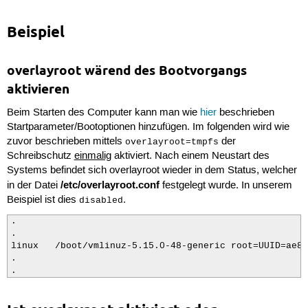
 14
#     * see COMMON PARAMETERS
 15
#
Beispiel
 16
#    examples:
 17
#     overlayroot=tmpfs
 18
#     overlayroot=tmpfs:swap=1
 19
#
overlayroot wärend des Bootvorgangs
 20
#  * overlayroot=DEVICE or overlayroot=device:
aktivieren
 21
#    mount DEVICE as overlayfs and write chang
 22
#    device must already have kernel mountalbe
Beim Starten des Computer kann man wie
hier
beschrieben
 23
#
Startparameter/Bootoptionen hinzufügen. Im folgenden wird wie
 24
#    available parameters are:
 25
#     * dev: default: "" [REQUIRED]
zuvor beschrieben mittels
der
overlayroot=tmpfs
 26
#       use given device for backing filesyste
Schreibschutz
einmalig
aktiviert. Nach einem Neustart des
 27
#       Note, 'overlayroot=/dev/vdb' is transl
Systems befindet sich overlayroot wieder in dem Status, welcher
 28
#             'overlayrooot=device:dev=/dev/vd
/etc/overlayroot.conf
in der Datei
festgelegt wurde. In unserem
 29
#     * timeout: default: 0
 30
#       if 'dev' provided does not exist, wait
Beispiel ist dies
.
disabled
 31
#       it to appear.
 32
#     * see COMMON PARAMETERS
.

 33
#
.

 34
#    examples:
linux	/boot/vmlinuz-5.15.0-48-generic root=UUID=ae875d31-cc84-4349-95d7-01a82ad76d61 ro   quiet splash $vt_handoff overlayroot=tmpfs

 35
#      overlayroot=/dev/xvdb
.

 36
#      overlayroot=/dev/vdb
.
 37
#      overlayroot=device:dev=/dev/sdb,timeout
 38
#      overlayroot=device:dev=LABEL=my-flashdr
 39
#