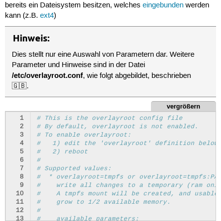
bereits ein Dateisystem besitzen, welches
eingebunden
werden
kann (z.B.
ext4
)
Hinweis:
Dies stellt nur eine Auswahl von Parametern dar. Weitere
Parameter und Hinweise sind in der Datei
/etc/overlayroot.conf
, wie folgt abgebildet, beschrieben
🇬🇧.
vergrößern
  1
# This is the overlayroot config file
  2
# By default, overlayroot is not enabled.
  3
# To enable overlayroot:
  4
#   1) edit the 'overlayroot' definition below
  5
#   2) reboot
  6
#
  7
# Supported values:
  8
#  * overlayroot=tmpfs or overlayroot=tmpfs:PA
  9
#    write all changes to a temporary (ram onl
 10
#    A tmpfs mount will be created, and usable
 11
#    grow to 1/2 available memory.
 12
#
 13
#    available parameters: