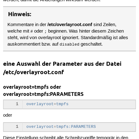
Hinweis:
/etc/overlayroot.conf
Kommentare in der
sind Zeilen,
welche mit
oder
beginnen. Was hinter diesem Zeichen
#
;
steht, wird von overlayroot ignoriert. Standardmäßig ist alles
auskommentiert bzw. auf
geschaltet.
disabled
eine Auswahl der Parameter aus der Datei
/etc/overlayroot.conf
overlayroot=tmpfs oder
overlayroot=tmpfs:PARAMETERS
1
overlayroot
=
tmpfs
oder
1
overlayroot
=
tmpfs:PARAMETERS
Diese Einstellung schreibt alle Schreibzugriffe temporär in den