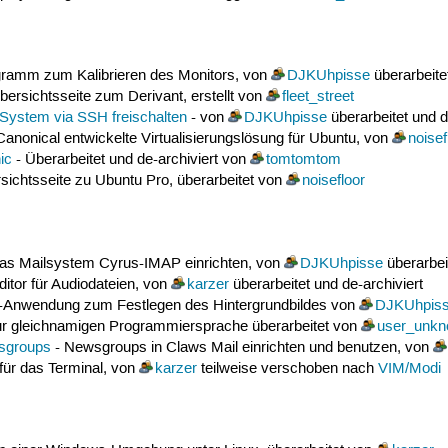
gramm zum Kalibrieren des Monitors, von
DJKUhpisse
überarbeitet
bersichtsseite zum Derivant, erstellt von
fleet_street
 System via SSH freischalten
- von
DJKUhpisse
überarbeitet und d
Canonical entwickelte Virtualisierungslösung für Ubuntu, von
noisef
ic
- Überarbeitet und de-archiviert von
tomtomtom
ichtsseite zu Ubuntu Pro, überarbeitet von
noisefloor
s Mailsystem Cyrus-IMAP einrichten, von
DJKUhpisse
überarbeit
itor für Audiodateien, von
karzer
überarbeitet und de-archiviert
-Anwendung zum Festlegen des Hintergrundbildes von
DJKUhpis
zur gleichnamigen Programmiersprache überarbeitet von
user_unk
sgroups
- Newsgroups in Claws Mail einrichten und benutzen, von
 für das Terminal, von
karzer
teilweise verschoben nach
VIM/Modi