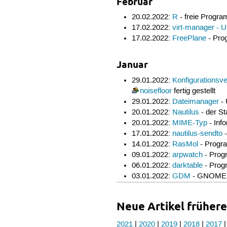
Februar
20.02.2022:
R
- freie Progra
17.02.2022:
virt-manager - 
17.02.2022:
FreePlane
- Pro
Januar
29.01.2022:
Konfigurationsv
noisefloor
fertig gestellt
29.01.2022:
Dateimanager
- 
20.01.2022:
Nautilus
- der S
20.01.2022:
MIME-Typ
- Inf
17.01.2022:
nautilus-sendto
-
14.01.2022:
RasMol
- Progra
09.01.2022:
arpwatch
- Prog
06.01.2022:
darktable
- Prog
03.01.2022:
GDM
- GNOME Di
Neue Artikel frühere
2021
|
2020
|
2019
|
2018
|
2017