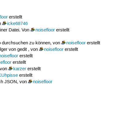
loor
erstellt
on
icke68746
iner Datei. Von
noisefloor
erstellt
rep durchsuchen zu können, von
noisefloor
erstellt
ger von gedit , von
noisefloor
erstellt
noisefloor
erstellt
efloor
erstellt
 von
karzer
erstellt
Uhpisse
erstellt
ch JSON, von
noisefloor