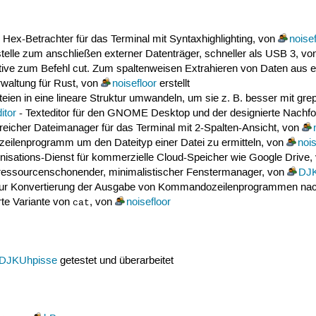
 Hex-Betrachter für das Terminal mit Syntaxhighlighting, von
noisef
stelle zum anschließen externer Datenträger, schneller als USB 3, v
ative zum Befehl cut. Zum spaltenweisen Extrahieren von Daten aus e
waltung für Rust, von
noisefloor
erstellt
ien in eine lineare Struktur umwandeln, um sie z. B. besser mit g
tor
- Texteditor für den GNOME Desktop und der designierte Nachfol
sreicher Dateimanager für das Terminal mit 2-Spalten-Ansicht, von
ilenprogramm um den Dateityp einer Datei zu ermitteln, von
nois
nisations-Dienst für kommerzielle Cloud-Speicher wie Google Drive,
ressourcenschonender, minimalistischer Fenstermanager, von
DJK
ur Konvertierung der Ausgabe von Kommandozeilenprogrammen na
rte Variante von
, von
noisefloor
cat
DJKUhpisse
getestet und überarbeitet