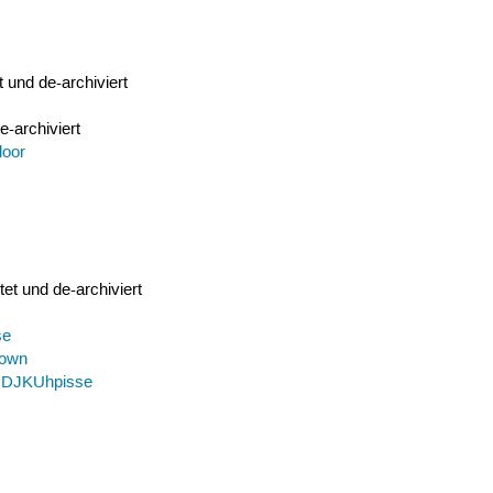
 und de-archiviert
e-archiviert
loor
et und de-archiviert
se
nown
DJKUhpisse