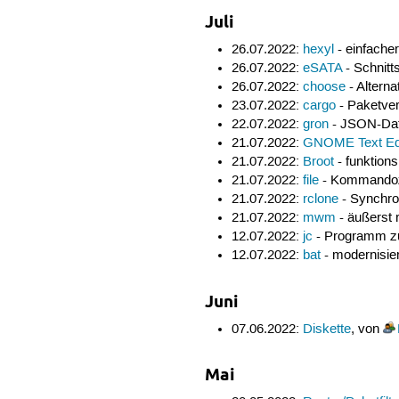
Juli
26.07.2022:
hexyl
- einfacher
26.07.2022:
eSATA
- Schnitt
26.07.2022:
choose
- Altern
23.07.2022:
cargo
- Paketver
22.07.2022:
gron
- JSON-Date
21.07.2022:
GNOME Text Edi
21.07.2022:
Broot
- funktion
21.07.2022:
file
- Kommandoze
21.07.2022:
rclone
- Synchro
21.07.2022:
mwm
- äußerst 
12.07.2022:
jc
- Programm z
12.07.2022:
bat
- modernisie
Juni
07.06.2022:
Diskette
, von
Mai