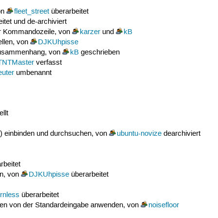
on
fleet_street
überarbeitet
itet und de-archiviert
er Kommandozeile, von
karzer
und
kB
llen, von
DJKUhpisse
-Zusammenhang, von
kB
geschrieben
TNTMaster
verfasst
uter
umbenannt
llt
.) einbinden und durchsuchen, von
ubuntu-novize
dearchiviert
rbeitet
n, von
DJKUhpisse
überarbeitet
rnless
überarbeitet
Daten von der Standardeingabe anwenden, von
noisefloor