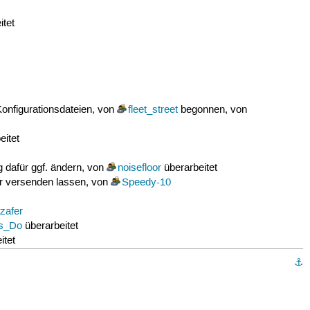
itet
Konfigurationsdateien, von
fleet_street
begonnen, von
eitet
 dafür ggf. ändern, von
noisefloor
überarbeitet
ner versenden lassen, von
Speedy-10
zafer
s_Do
überarbeitet
itet
⚓︎