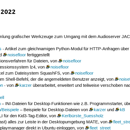
 2022
lung grafischer Werkzeuge zum Umgang mit dem Audioserver JA
s
- Artikel zum gleichnamigen Python-Modul für HTTP-Anfragen üb
nd
noisefloor
fertiggestellt
onsverfahren für Dateien, von
noisefloor
essionssystem lz4, von
noisefloor
ikel zum Dateisystem SquashFS, von
noisefloor
zum Shell-Befehl, der die angemeldeten Benutzer anzeigt, von
noise
on
- von
karzer
überarbeitet, erweitert und teilweise verschoben na
ell
n
– INI-Dateien für Desktop-Funktionen wie z.B. Programmstarter, üb
/Beispiele
– Beispiele für Desktop-Dateien von
karzer
und
kB
I für den Kid3-Tag-Editor, von
Kerlbürste_Suessholz
fast) alles zur Leiste in der Desktopumgebung MATE, von
fleet_str
playmanager direkt in Ubuntu einloggen, von
fleet_street