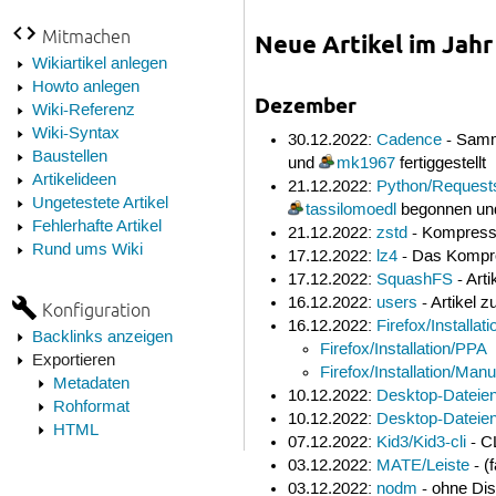
Mitmachen
Neue Artikel im Jahr
Wikiartikel anlegen
Howto anlegen
Dezember
Wiki-Referenz
Wiki-Syntax
30.12.2022:
Cadence
- Samm
Baustellen
und
mk1967
fertiggestellt
Artikelideen
21.12.2022:
Python/Request
Ungetestete Artikel
tassilomoedl
begonnen u
Fehlerhafte Artikel
21.12.2022:
zstd
- Kompressi
Rund ums Wiki
17.12.2022:
lz4
- Das Kompr
17.12.2022:
SquashFS
- Art
16.12.2022:
users
- Artikel 
Konfiguration
16.12.2022:
Firefox/Installati
Backlinks anzeigen
Firefox/Installation/PPA
Exportieren
Firefox/Installation/Manu
Metadaten
10.12.2022:
Desktop-Dateie
Rohformat
10.12.2022:
Desktop-Dateien
HTML
07.12.2022:
Kid3/Kid3-cli
- CL
03.12.2022:
MATE/Leiste
- (
03.12.2022:
nodm
- ohne Dis