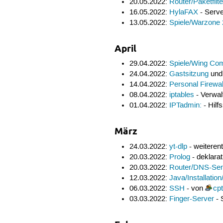
20.05.2022:
Router/Paketfilte
16.05.2022:
HylaFAX
- Serv
13.05.2022:
Spiele/Warzone
April
29.04.2022:
Spiele/Wing Co
24.04.2022:
Gastsitzung
un
14.04.2022:
Personal Firewal
08.04.2022:
iptables
- Verwal
01.04.2022:
IPTadmin:
- Hilf
März
24.03.2022:
yt-dlp
- weiteren
20.03.2022:
Prolog
- deklara
20.03.2022:
Router/DNS-Ser
12.03.2022:
Java/Installatio
06.03.2022:
SSH
- von
cp
03.03.2022:
Finger-Server
- 