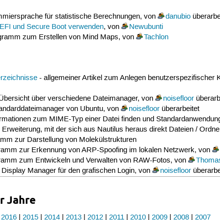
mmiersprache für statistische Berechnungen, von
danubio
überarbe
UEFI und Secure Boot verwenden
, von
Newubunti
gramm zum Erstellen von Mind Maps, von
Tachlon
erzeichnisse
- allgemeiner Artikel zum Anlegen benutzerspezifischer 
Übersicht über verschiedene Dateimanager, von
noisefloor
überarb
tandarddateimanager von Ubuntu, von
noisefloor
überarbeitet
ormationen zum MIME-Typ einer Datei finden und Standardanwendung
 Erweiterung, mit der sich aus Nautilus heraus direkt Dateien / Ord
mm zur Darstellung von Molekülstrukturen
ramm zur Erkennung von ARP-Spoofing im lokalen Netzwerk, von
ramm zum Entwickeln und Verwalten von RAW-Fotos, von
Thoma
splay Manager für den grafischen Login, von
noisefloor
überarbe
r Jahre
|
2016
|
2015
|
2014
|
2013
|
2012
|
2011
|
2010
|
2009
|
2008
|
2007