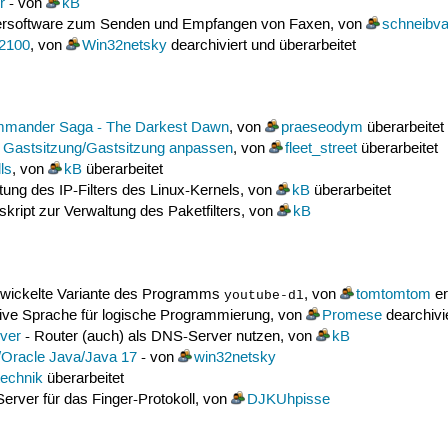
r
- von
kB
ersoftware zum Senden und Empfangen von Faxen, von
schneibv
 2100
, von
Win32netsky
dearchiviert und überarbeitet
mmander Saga - The Darkest Dawn
, von
praeseodym
überarbeitet
d
Gastsitzung/Gastsitzung anpassen
, von
fleet_street
überarbeitet
ls
, von
kB
überarbeitet
tung des IP-Filters des Linux-Kernels, von
kB
überarbeitet
sskript zur Verwaltung des Paketfilters, von
kB
twickelte Variante des Programms
, von
tomtomtom
er
youtube-dl
tive Sprache für logische Programmierung, von
Promese
dearchivie
ver
- Router (auch) als DNS-Server nutzen, von
kB
n/Oracle Java/Java 17
- von
win32netsky
technik
überarbeitet
Server für das Finger-Protokoll, von
DJKUhpisse