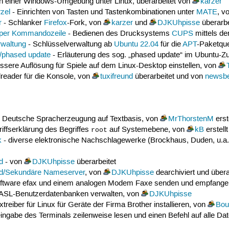
on einer Windows-Umgebung unter Linux, überarbeitet von
karzer
zel
- Einrichten von Tasten und Tastenkombinationen unter
MATE
, v
r
- Schlanker
Firefox
-Fork, von
karzer
und
DJKUhpisse
überarbe
per Kommandozeile
- Bedienen des Drucksystems
CUPS
mittels d
rwaltung
- Schlüsselverwaltung ab
Ubuntu 22.04
für die
APT
-Paketque
n/phased update
- Erläuterung des sog. „phased update“ im Ubuntu
ssere Auflösung für Spiele auf dem Linux-Desktop einstellen, von
reader für die Konsole, von
tuxifreund
überarbeitet und von
newsbe
 Deutsche Spracherzeugung auf Textbasis, von
MrThorstenM
erste
iffserklärung des Begriffes
auf Systemebene, von
kB
erstellt
root
k
- diverse elektronische Nachschlagewerke (Brockhaus, Duden, u.a
d
- von
DJKUhpisse
überarbeitet
d/Sekundäre Nameserver
, von
DJKUhpisse
dearchiviert und übera
oftware efax und einem analogen Modem Faxe senden und empfange
ASL-Benutzerdatenbanken verwalten, von
DJKUhpisse
xtreiber für Linux für Geräte der Firma Brother installieren, von
Bou
ingabe des Terminals zeilenweise lesen und einen Befehl auf alle 