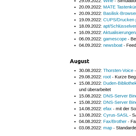
29.09.2022:
Wine
- Simulati
20.09.2022:
MATE Tastenkür
20.09.2022:
Basilisk-Browse
19.09.2022:
CUPS/Drucken 
18.09.2022:
apt/Schlüsselve
16.09.2022:
Aktualisierunge
06.09.2022:
gamescope
- Be
04.09.2022:
newsboat
- Feed
August
30.08.2022:
Thorsten-Voice
-
29.08.2022:
root
- Kurze Begr
15.08.2022:
Duden-Bibliothe
und überarbeitet
15.08.2022:
DNS-Server Bin
15.08.2022:
DNS-Server Bin
14.08.2022:
efax
- mit der S
13.08.2022:
Cyrus-SASL
- S
04.08.2022:
Fax/Brother
- Fa
03.08.2022:
map
- Standarde