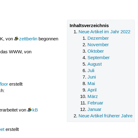
Inhaltsverzeichnis
Neue Artikel im Jahr 2022
Dezember
CK, von
zettberlin
begonnen
November
Oktober
er das WWW, von
September
August
Juli
Juni
Mai
floor
erstellt
April
ch:
März
Februar
Januar
erarbeitet von
kB
Neue Artikel früherer Jahre
eet
erstellt